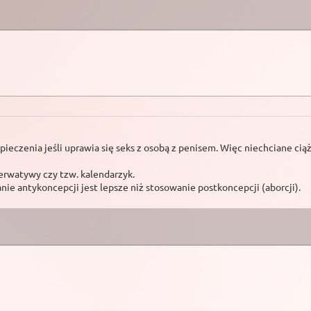
czenia jeśli uprawia się seks z osobą z penisem. Więc niechciane cią
erwatywy czy tzw. kalendarzyk.
e antykoncepcji jest lepsze niż stosowanie postkoncepcji (aborcji).