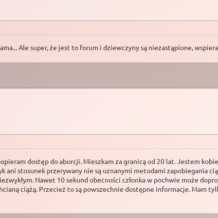
ma... Ale super, że jest to forum i dziewczyny są niezastąpione, wspiera
opieram dostęp do aborcji. Mieszkam za granicą od 20 lat. Jestem kobi
rzyk ani stosunek przerywany nie są uznanymi metodami zapobiegania cią
m niezwykłym. Nawet 10 sekund obecności członka w pochwie może doprow
chcianą ciążą. Przecież to są powszechnie dostępne informacje. Mam 