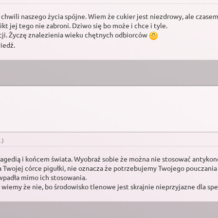
 chwili naszego życia spójne. Wiem że cukier jest niezdrowy, ale czase
Nikt jej tego nie zabroni. Dziwo się bo może i chce i tyle.
cji. Życzę znalezienia wieku chętnych odbiorców
iedź.
k
.)
 tragedią i końcem świata. Wyobraź sobie że można nie stosować antykonce
 a Twojej córce pigułki, nie oznacza że potrzebujemy Twojego pouczania
 wpadła mimo ich stosowania.
ż wiemy że nie, bo środowisko tlenowe jest skrajnie nieprzyjazne dla sp