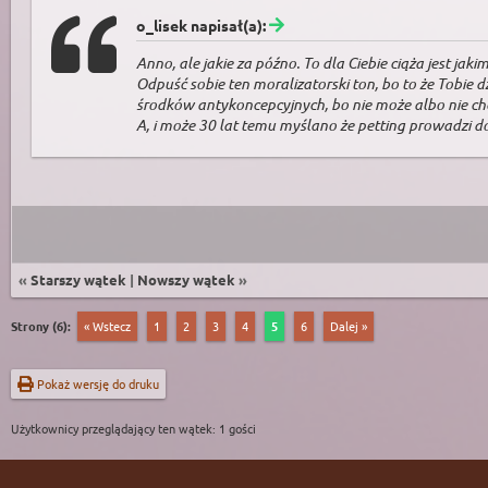
o_lisek napisał(a):
Anno, ale jakie za późno. To dla Ciebie ciąża jest ja
Odpuść sobie ten moralizatorski ton, bo to że Tobie 
środków antykoncepcyjnych, bo nie może albo nie ch
A, i może 30 lat temu myślano że petting prowadzi do
«
Starszy wątek
|
Nowszy wątek
»
Strony (6):
« Wstecz
1
2
3
4
5
6
Dalej »
Pokaż wersję do druku
Użytkownicy przeglądający ten wątek: 1 gości