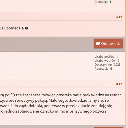
Reputacja:
1
#41
ją i pomagają ❤️
Odpowiedz
Liczba postów: 11
Liczba wątków: 0
Dołączył: Apr 2023
Reputacja:
0
#42
etą po 50-tce i szczerze mówiąc przeraża mnie brak wiedzy na temat
ży, a prezerwatywy pękają. Mało tego, dowiedzieliśmy się, że
adzić do zapłodnienia, ponieważ w preejakulacie znajdują się
tylko jedno zaplanowane dziecko mimo intensywnego pożycia