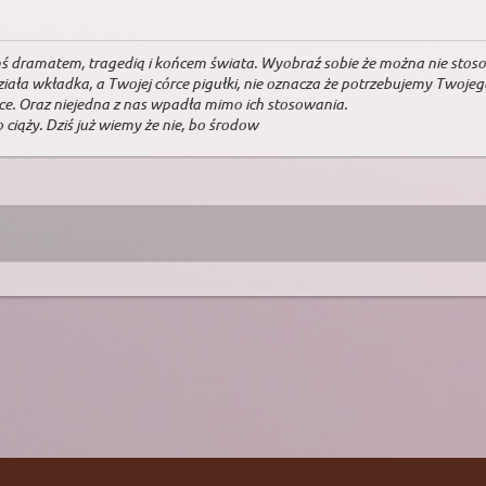
kimś dramatem, tragedią i końcem świata. Wyobraź sobie że można nie stosow
działa wkładka, a Twojej córce pigułki, nie oznacza że potrzebujemy Twoje
ce. Oraz niejedna z nas wpadła mimo ich stosowania.
 ciąży. Dziś już wiemy że nie, bo środow