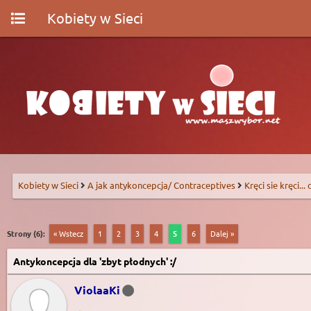
Kobiety w Sieci
Kobiety w Sieci
A jak antykoncepcja/ Contraceptives
Kręci sie kręci...
Strony (6):
« Wstecz
1
2
3
4
5
6
Dalej »
Antykoncepcja dla 'zbyt płodnych' :/
ViolaaKi