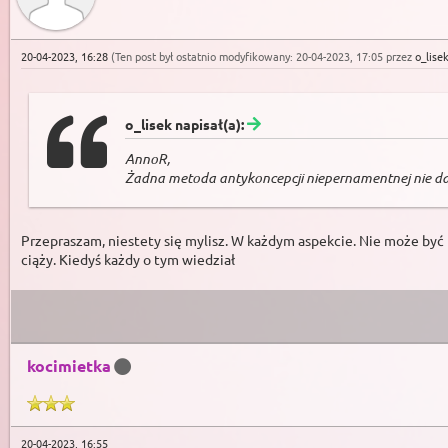
20-04-2023, 16:28
(Ten post był ostatnio modyfikowany: 20-04-2023, 17:05 przez
o_lise
o_lisek napisał(a):
AnnoR,
Żadna metoda antykoncepcji niepernamentnej nie daje
Przepraszam, niestety się mylisz. W każdym aspekcie. Nie może być t
ciąży. Kiedyś każdy o tym wiedział
kocimietka
20-04-2023, 16:55