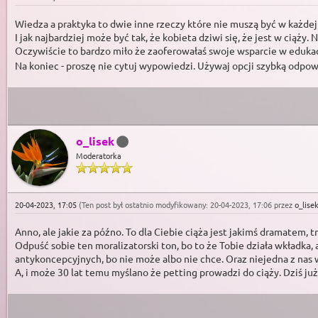
Wiedza a praktyka to dwie inne rzeczy które nie muszą być w każdej
I jak najbardziej może być tak, że kobieta dziwi się, że jest w ciąży. 
Oczywiście to bardzo miło że zaoferowałaś swoje wsparcie w eduka
Na koniec - proszę nie cytuj wypowiedzi. Używaj opcji szybką odpow
o_lisek
Moderatorka
20-04-2023, 17:05
(Ten post był ostatnio modyfikowany: 20-04-2023, 17:06 przez
o_lise
Anno, ale jakie za późno. To dla Ciebie ciąża jest jakimś dramatem,
Odpuść sobie ten moralizatorski ton, bo to że Tobie działa wkładka,
antykoncepcyjnych, bo nie może albo nie chce. Oraz niejedna z nas
A, i może 30 lat temu myślano że petting prowadzi do ciąży. Dziś ju