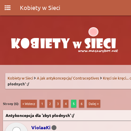
Kobiety w Sieci
Kobiety w Sieci
A jak antykoncepcja/ Contraceptives
Kręci sie kręci...
płodnych' :/
Strony (6):
« Wstecz
1
2
3
4
5
6
Dalej »
Antykoncepcja dla 'zbyt płodnych' :/
ViolaaKi