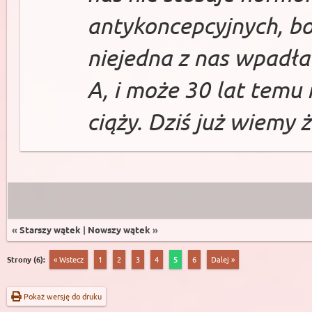
antykoncepcyjnych, bo
niejedna z nas wpadła
A, i może 30 lat temu
ciąży. Dziś już wiemy 
«
Starszy wątek
|
Nowszy wątek
»
Strony (6):
« Wstecz
1
2
3
4
5
6
Dalej »
Pokaż wersję do druku