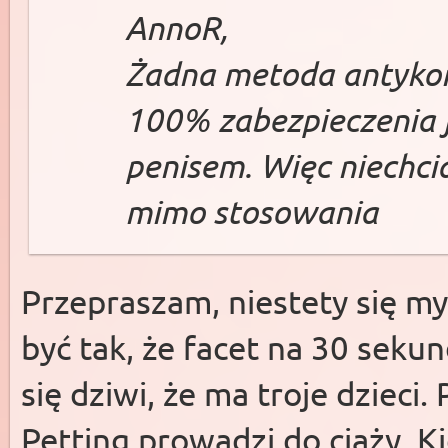
AnnoR,
Żadna metoda antykon
100% zabezpieczenia je
penisem. Więc niechci
mimo stosowania
Przepraszam, niestety się my
być tak, że facet na 30 sekun
się dziwi, że ma troje dzieci
Petting prowadzi do ciąży. K