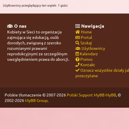
Użytkownicy przeglądający ten wątek: 1 gości
O nas
Nawigacja
Kobiety w Sieci to organizacja
Home
zajmująca się edukacją, osób
Portal
dorosłych, związaną z szeroko
Szukaj
rozumianymi prawami
Użytkownicy
reprodukcyjnymi ze szczególnym
Kalendarz
uwzględnieniem prawa do aborcji.
Pomoc
Kontakt
Oznacz wszystkie działy ja
przeczytane
Polskie tłumaczenie © 2007-2026
Polski Support MyBB
MyBB
, ©
2002-2026
MyBB Group
.