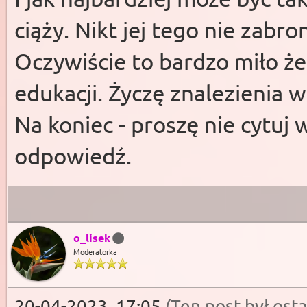
ciąży. Nikt jej tego nie zabro
Oczywiście to bardzo miło ż
edukacji. Życzę znalezienia
Na koniec - proszę nie cytuj
odpowiedź.
o_lisek
Moderatorka
20-04-2023, 17:05
(Ten post był os