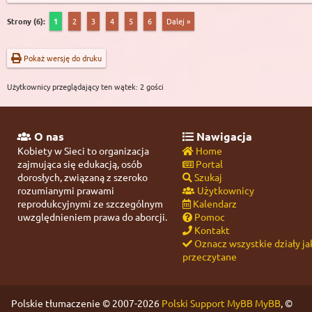
Strony (6):
1
2
3
4
5
6
Dalej »
Pokaż wersję do druku
Użytkownicy przeglądający ten wątek: 2 gości
O nas
Nawigacja
Kobiety w Sieci to organizacja
Home
zajmująca się edukacją, osób
Portal
dorosłych, związaną z szeroko
Szukaj
rozumianymi prawami
Użytkownicy
reprodukcyjnymi ze szczególnym
Kalendarz
uwzględnieniem prawa do aborcji.
Pomoc
Kontakt
Oznacz wszystkie działy ja
przeczytane
Polskie tłumaczenie © 2007-2026
Polski Support MyBB
MyBB
, ©