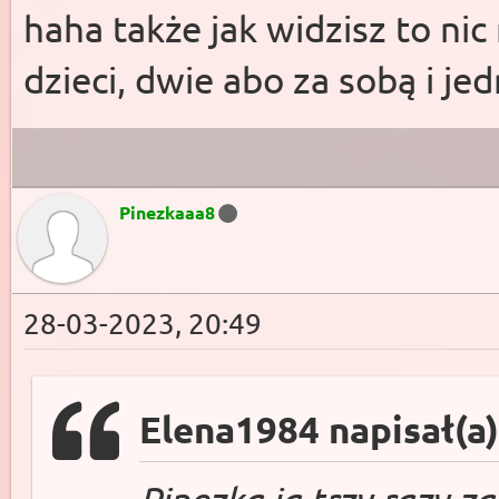
haha także jak widzisz to ni
dzieci, dwie abo za sobą i je
Pinezkaaa8
28-03-2023, 20:49
Elena1984 napisał(a)
Pinezka ja trzy razy z