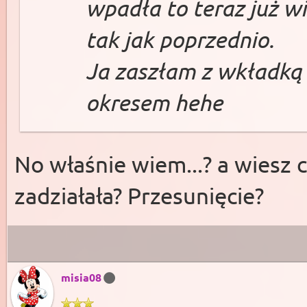
wpadła to teraz już w
tak jak poprzednio.
Ja zaszłam z wkładką 
okresem hehe
No właśnie wiem...? a wiesz 
zadziałała? Przesunięcie?
misia08