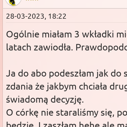
28-03-2023, 18:22
Ogólnie miałam 3 wkładki mie
latach zawiodła. Prawdopodo
Ja do abo podeszłam jak do 
zdania że jakbym chciała dru
świadomą decyzję.
O córkę nie staraliśmy się, p
będzie. I zaszłam hehe ale mą