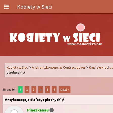
Kobiety w Sieci
Kobiety w Sieci
A jak antykoncepcja/ Contraceptives
Kręci sie kręci...
płodnych' :/
Strony (6):
1
2
3
4
5
6
Dalej »
Antykoncepcja dla 'zbyt płodnych' :/
Pinezkaaa8