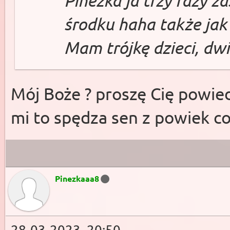
środku haha także jak
Mam trójkę dzieci, dwi
Mój Boże ? proszę Cię powied
mi to spędza sen z powiek c
Pinezkaaa8
28-03-2023, 20:50