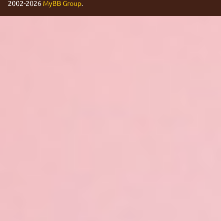
2002-2026
MyBB Group
.