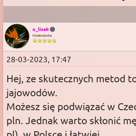
o_lisek
Moderatorka
28-03-2023, 17:47
Hej, ze skutecznych metod t
jajowodów.
Możesz się podwiązać w Czec
pln. Jednak warto skłonić męż
pl), w Polsce i łatwiej.