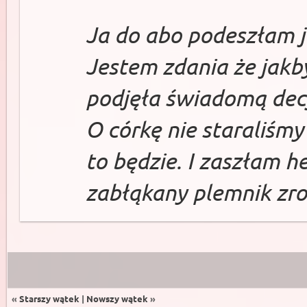
Ja do abo podeszłam j
Jestem zdania że jakb
podjęła świadomą dec
O córkę nie staraliśmy
to będzie. I zaszłam he
zabłąkany plemnik zrob
«
Starszy wątek
|
Nowszy wątek
»