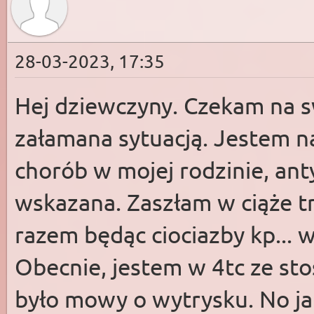
28-03-2023, 17:35
Hej dziewczyny. Czekam na s
załamana sytuacją. Jestem n
chorób w mojej rodzinie, ant
wskazana. Zaszłam w ciąże t
razem będąc ciociazby kp... w
Obecnie, jestem w 4tc ze st
było mowy o wytrysku. No jak