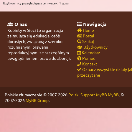
Użytkownicy przeglądający ten wątek: 1 gości
O nas
Nawigacja
Kobiety w Sieci to organizacja
Home
zajmująca się edukacją, osób
Portal
dorosłych, związaną z szeroko
Szukaj
rozumianymi prawami
Użytkownicy
reprodukcyjnymi ze szczególnym
Kalendarz
uwzględnieniem prawa do aborcji.
Pomoc
Kontakt
Oznacz wszystkie działy ja
przeczytane
Polskie tłumaczenie © 2007-2026
Polski Support MyBB
MyBB
, ©
2002-2026
MyBB Group
.