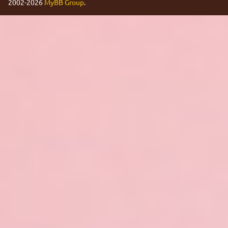
2002-2026
MyBB Group
.