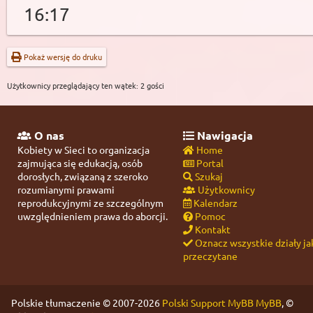
16:17
Pokaż wersję do druku
Użytkownicy przeglądający ten wątek: 2 gości
O nas
Nawigacja
Kobiety w Sieci to organizacja
Home
zajmująca się edukacją, osób
Portal
dorosłych, związaną z szeroko
Szukaj
rozumianymi prawami
Użytkownicy
reprodukcyjnymi ze szczególnym
Kalendarz
uwzględnieniem prawa do aborcji.
Pomoc
Kontakt
Oznacz wszystkie działy ja
przeczytane
Polskie tłumaczenie © 2007-2026
Polski Support MyBB
MyBB
, ©