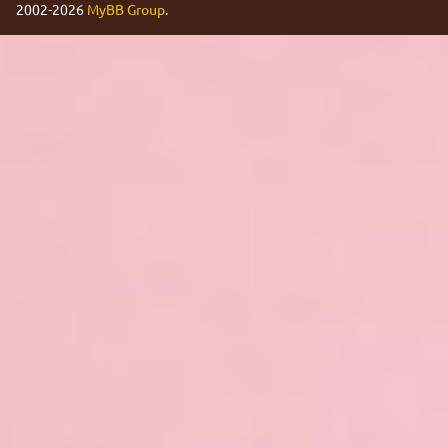
2002-2026
MyBB Group
.