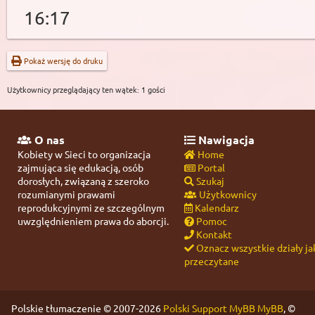
16:17
Pokaż wersję do druku
Użytkownicy przeglądający ten wątek: 1 gości
O nas
Nawigacja
Kobiety w Sieci to organizacja
Home
zajmująca się edukacją, osób
Portal
dorosłych, związaną z szeroko
Szukaj
rozumianymi prawami
Użytkownicy
reprodukcyjnymi ze szczególnym
Kalendarz
uwzględnieniem prawa do aborcji.
Pomoc
Kontakt
Oznacz wszystkie działy ja
przeczytane
Polskie tłumaczenie © 2007-2026
Polski Support MyBB
MyBB
, ©