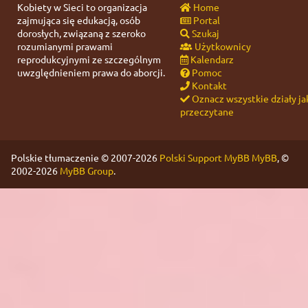
Kobiety w Sieci to organizacja
Home
zajmująca się edukacją, osób
Portal
dorosłych, związaną z szeroko
Szukaj
rozumianymi prawami
Użytkownicy
reprodukcyjnymi ze szczególnym
Kalendarz
uwzględnieniem prawa do aborcji.
Pomoc
Kontakt
Oznacz wszystkie działy ja
przeczytane
Polskie tłumaczenie © 2007-2026
Polski Support MyBB
MyBB
, ©
2002-2026
MyBB Group
.