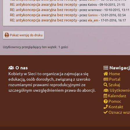
RE: antykoncepcja awaryjna bez recepty
- przez Katnis - 09-10-2015, 21:15
RE: antykoncepcja awaryjna bez recepty
- przez wrannasz - 10-10-2015, 13:11
RE: antykoncepcja awaryjna bez recepty
- przez
Gonixx
- 12-01-2016, 02:54
RE: antykoncepcja awaryjna bez recepty
- przez
ela_em
- 17-01-2016, 16:17
Pokaż wersję do druku
Użytkownicy przeglądający ten wątek: 1 gości
O nas
Nawigacj
Kobiety w Sieci to organizacja zajmująca się
Home
edukacją, osób dorosłych, związaną z szeroko
Portal
rozumianymi prawami reprodukcyjnymi ze
Szukaj
szczególnym uwzględnieniem prawa do aborcji.
Użytkowni
Kalendarz
Pomoc
Kontakt
Oznacz wszy