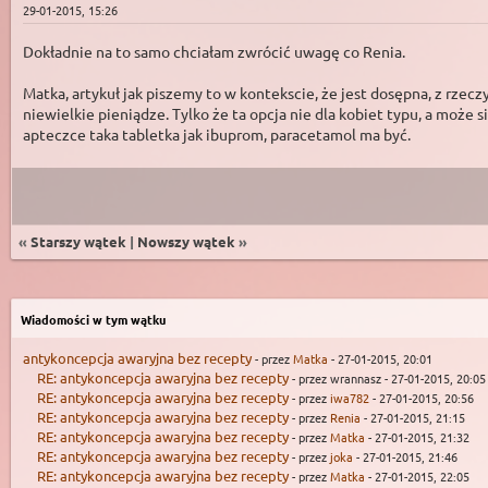
29-01-2015, 15:26
Dokładnie na to samo chciałam zwrócić uwagę co Renia.
Matka, artykuł jak piszemy to w kontekscie, że jest dosępna, z rzecz
niewielkie pieniądze. Tylko że ta opcja nie dla kobiet typu, a może si
apteczce taka tabletka jak ibuprom, paracetamol ma być.
«
Starszy wątek
|
Nowszy wątek
»
Wiadomości w tym wątku
antykoncepcja awaryjna bez recepty
- przez
Matka
- 27-01-2015, 20:01
RE: antykoncepcja awaryjna bez recepty
- przez wrannasz - 27-01-2015, 20:05
RE: antykoncepcja awaryjna bez recepty
- przez
iwa782
- 27-01-2015, 20:56
RE: antykoncepcja awaryjna bez recepty
- przez
Renia
- 27-01-2015, 21:15
RE: antykoncepcja awaryjna bez recepty
- przez
Matka
- 27-01-2015, 21:32
RE: antykoncepcja awaryjna bez recepty
- przez
joka
- 27-01-2015, 21:46
RE: antykoncepcja awaryjna bez recepty
- przez
Matka
- 27-01-2015, 22:05