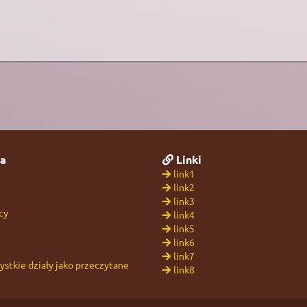
a
Linki
link1
link2
link3
cy
link4
link5
link6
link7
stkie działy jako przeczytane
link8