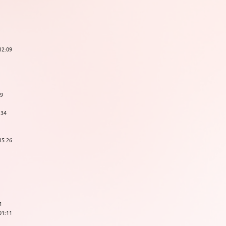
12:09
19
:34
15:26
1
01:11