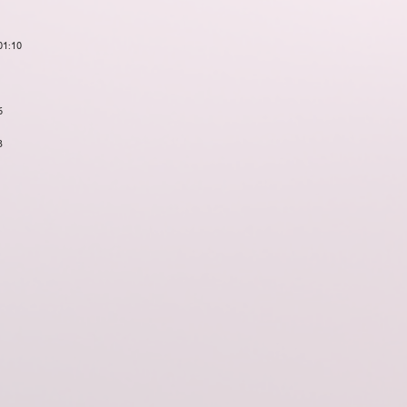
01:10
6
3