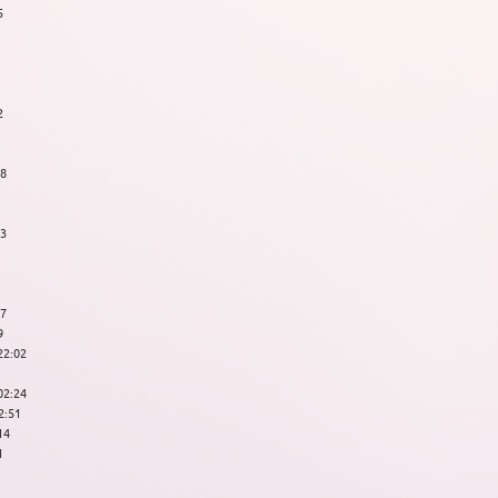
5
2
48
13
37
9
22:02
02:24
2:51
14
1