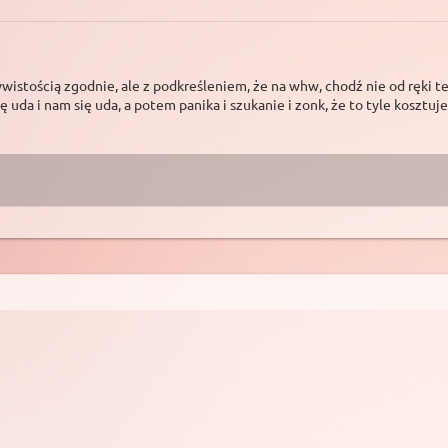
ywistością zgodnie, ale z podkreśleniem, że na whw, chodź nie od ręki t
ę uda i nam się uda, a potem panika i szukanie i zonk, że to tyle kosztuj