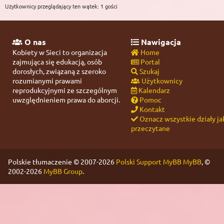
Użytkownicy przeglądający ten wątek: 1 gości
O nas
Nawigacja
Kobiety w Sieci to organizacja
Home
zajmująca się edukacją, osób
Portal
dorosłych, związaną z szeroko
Szukaj
rozumianymi prawami
Użytkownicy
reprodukcyjnymi ze szczególnym
Kalendarz
uwzględnieniem prawa do aborcji.
Pomoc
Kontakt
Oznacz wszystkie działy ja
przeczytane
Polskie tłumaczenie © 2007-2026
Polski Support MyBB
MyBB
, ©
2002-2026
MyBB Group
.