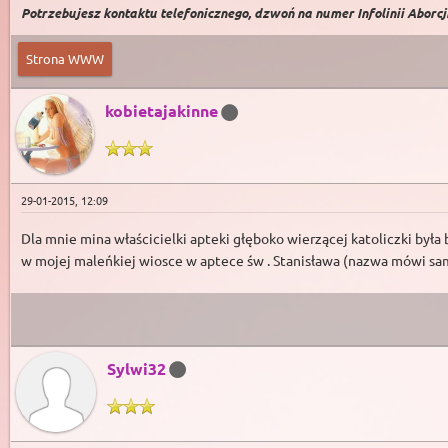
Potrzebujesz kontaktu telefonicznego, dzwoń na numer Infolinii Aborcji 
Strona WWW
kobietajakinne
29-01-2015, 12:09
Dla mnie mina właścicielki apteki głęboko wierzącej katoliczki była
w mojej maleńkiej wiosce w aptece św . Stanisława (nazwa mówi sam
Sylwi32