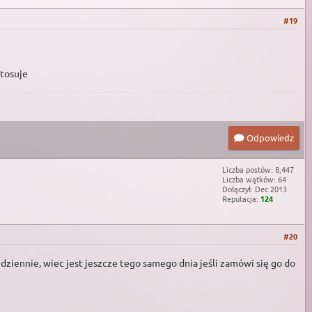
#19
stosuje
Odpowiedz
Liczba postów: 8,447
Liczba wątków: 64
Dołączył: Dec 2013
Reputacja:
124
#20
dziennie, wiec jest jeszcze tego samego dnia jeśli zamówi się go do