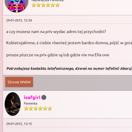
29-01-2015, 12:34
a czy mozesz nam na priv wysłac adres tej przychodni?
Kobietojakinne, z ciebie również jestem bardzo dumna, pójść w gni
prosze piszcze na priv gdzie są lub gdzie nie ma Ella one
Potrzebujesz kontaktu telefonicznego, dzwoń na numer Infolinii Aborcji 
Strona WWW
isafgirl
Panienka
29-01-2015, 13:15