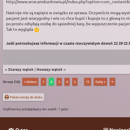
http://www.wracamdozdrowia.pl/index.php?option=com_content&
Nastroje nie są napięte w związku ze sprawa. Oczywiście mogą wystę
pacjent jest wiarygodny i wie co chce kupić i kupuje to z głową to 
po prostu odsyłają osobę do sąsiedniej kasy, bo wypuszczenie pacjen
Tak to wygląda
Jeśli potrzebujesz informacji w czasie rzeczywistym dzwoń 22 29 22 59
«
Starszy wątek
|
Nowszy wątek
»
Strony (12):
« Wstecz
1
2
3
4
5
…
12
Dalej »
Pokaż wersję do druku
Użytkownicy przeglądający ten wątek: 1 gości
O nas
Nawigacj