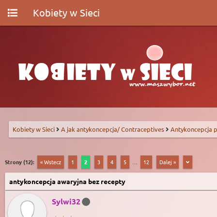
Kobiety w Sieci
Kobiety w Sieci
A jak antykoncepcja/ Contraceptives
Antykoncepcja p
Strony (12):
« Wstecz
1
2
3
4
5
…
12
Dalej »
antykoncepcja awaryjna bez recepty
Sylwi32