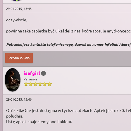
29-01-2015, 13:45
oczywiscie,
powinna taka tabletka być u każdej z nas, która stosuje anytkoncepc
Potrzebujesz kontaktu telefonicznego, dzwoń na numer Infolinii Aborcji 
Strona WWW
isafgirl
Panienka
29-01-2015, 13:46
Otóż EllaOne jest dostępna w tychże aptekach. Aptek jest ok 50. Lek
południa.
Listę aptek znajdziemy pod linkiem: