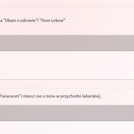
yla "Dbam o zdrowie"i "Dom Lekow"
"Panaceum"i miesci sie u mnie w przychodni lekarskiej.