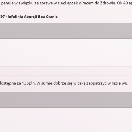
e panują w związku ze sprawa w sieci aptek Wracam do Zdrowia. Ok 40 a
7 - Infolinia Aborcji Bez Granic
ostępna za 125pln. W sumie dobrze się w taką zaopatrzyć w razie wu.