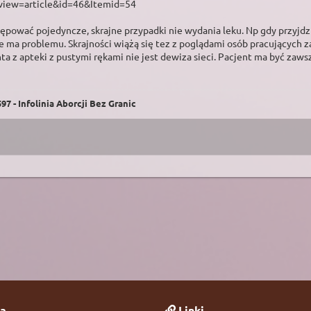
view=article&id=46&Itemid=54
pować pojedyncze, skrajne przypadki nie wydania leku. Np gdy przyjdzie 
nie ma problemu. Skrajności wiążą się tez z poglądami osób pracujących 
ta z apteki z pustymi rękami nie jest dewiza sieci. Pacjent ma być zaw
7 - Infolinia Aborcji Bez Granic
a
Linki