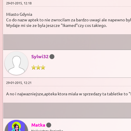
29-01-2015, 12:18
Miasto Gdynia
Co do nazw aptek to nie zwrocilam za bardzo uwagi ale napewno b
Wydaje mi sie ze byla jeszcze "Ikamed"czy cos takiego.
Sylwi32
29-01-2015, 12:21
A no i najwazniejsze,apteka ktora miala w sprzedazy ta tabletke to 
Matka
Najświętsza Panienka