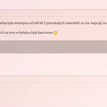
etka byla dostepna od reki.W 3 pozostalych twierdzili ze nie maja jej n
ych za mna w kolejce byly bezcenne