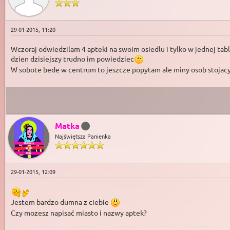
29-01-2015, 11:20
Wczoraj odwiedzilam 4 apteki na swoim osiedlu i tylko w jednej tabl
dzien dzisiejszy trudno im powiedziec
W sobote bede w centrum to jeszcze popytam ale miny osob stojac
Matka
Najświętsza Panienka
29-01-2015, 12:09
Jestem bardzo dumna z ciebie
Czy mozesz napisać miasto i nazwy aptek?