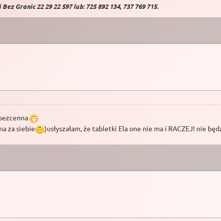
Bez Granic 22 29 22 597 lub: 725 892 134, 737 769 715.
 bezcenna
a za siebie
)usłyszałam, że tabletki Ela one nie ma i RACZEJ! nie będ