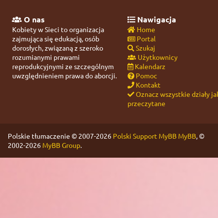
O nas
Nawigacja
Kobiety w Sieci to organizacja
Home
zajmująca się edukacją, osób
Portal
dorosłych, związaną z szeroko
Szukaj
rozumianymi prawami
Użytkownicy
reprodukcyjnymi ze szczególnym
Kalendarz
uwzględnieniem prawa do aborcji.
Pomoc
Kontakt
Oznacz wszystkie działy ja
przeczytane
Polskie tłumaczenie © 2007-2026
Polski Support MyBB
MyBB
, ©
2002-2026
MyBB Group
.