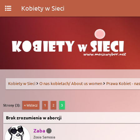
Kobiety w Sieci
Kobiety w Sieci
O nas kobietach/ About us women
Prawa Kobiet - nas
Strony (3):
« Wstecz
1
2
3
Brak zrozumienia w aborcji
Zaba
Zosia Samosia