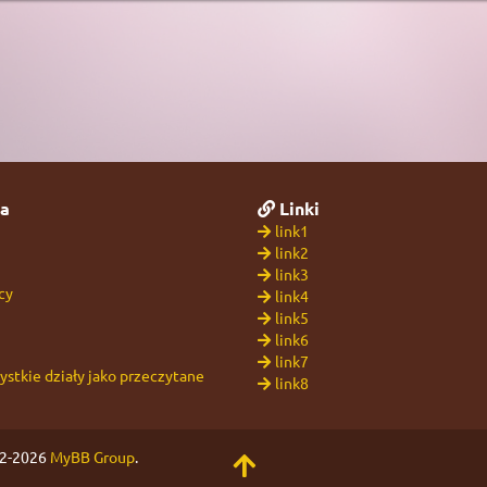
a
Linki
link1
link2
link3
cy
link4
link5
link6
link7
stkie działy jako przeczytane
link8
02-2026
MyBB Group
.