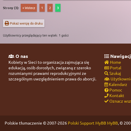
Strony (3):
« Wstecz
1
2
3
Pokaż wersję do druku
Użytkownicy przeglądający ten wątek: 1 gości
O nas
Nawigacj
Kobiety w Sieci to organizacja zajmująca się
Home
edukacją, osób dorosłych, związaną z szeroko
Portal
rozumianymi prawami reprodukcyjnymi ze
Szukaj
szczególnym uwzględnieniem prawa do aborcji.
Użytkowni
Kalendarz
Pomoc
Kontakt
Oznacz wszy
Polskie tłumaczenie © 2007-2026
Polski Support MyBB
MyBB
, © 20