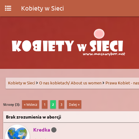
Kobiety w Sieci
Kobiety w Sieci
O nas kobietach/ About us women
Prawa Kobiet - nas
Strony (3):
« Wstecz
1
2
3
Dalej »
Brak zrozumienia w aborcji
Kredka