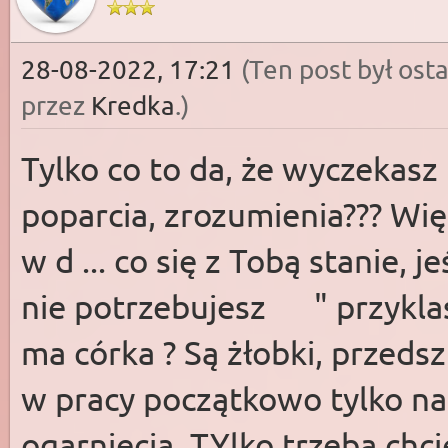
28-08-2022, 17:21
(Ten post był os
przez
Kredka
.)
Tylko co to da, że wyczekasz
poparcia, zrozumienia??? Wi
w d ... co się z Tobą stanie, je
nie potrzebujesz " przyklaśn
ma córka ? Są żłobki, przedsz
w pracy początkowo tylko na 
ogarnięcia. TYlko trzeba chcie