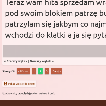
Teraz wam hita sprzedam wr
pod swoim blokiem patrzę bu
patrzyłam się jakbym co najm
wchodzi do klatki a ja się p
«
Starszy wątek
|
Nowszy wątek
»
Strony (3):
« Wstecz
1
2
3
Dalej »
Pokaż wersję do druku
Użytkownicy przeglądający ten wątek: 1 gości