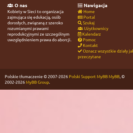
O nas
Nawigacja
Kobiety w Sieci to organizacja
Home
zajmująca się edukacją, osób
Portal
dorosłych, związaną z szeroko
Szukaj
rozumianymi prawami
Użytkownicy
reprodukcyjnymi ze szczególnym
Kalendarz
uwzględnieniem prawa do aborcji.
Pomoc
Kontakt
Oznacz wszystkie działy ja
przeczytane
Polskie tłumaczenie © 2007-2026
Polski Support MyBB
MyBB
, ©
2002-2026
MyBB Group
.