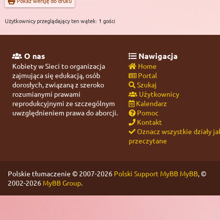
Pokaż wersję do druku
Użytkownicy przeglądający ten wątek: 1 gości
O nas
Nawigacja
Kobiety w Sieci to organizacja
Home
zajmująca się edukacją, osób
Portal
dorosłych, związaną z szeroko
Szukaj
rozumianymi prawami
Użytkownicy
reprodukcyjnymi ze szczególnym
Kalendarz
uwzględnieniem prawa do aborcji.
Pomoc
Kontakt
Oznacz wszystkie działy ja
przeczytane
Polskie tłumaczenie © 2007-2026
Polski Support MyBB
MyBB
, ©
2002-2026
MyBB Group
.