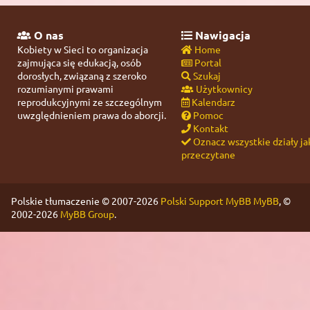
O nas
Nawigacja
Kobiety w Sieci to organizacja
Home
zajmująca się edukacją, osób
Portal
dorosłych, związaną z szeroko
Szukaj
rozumianymi prawami
Użytkownicy
reprodukcyjnymi ze szczególnym
Kalendarz
uwzględnieniem prawa do aborcji.
Pomoc
Kontakt
Oznacz wszystkie działy ja
przeczytane
Polskie tłumaczenie © 2007-2026
Polski Support MyBB
MyBB
, ©
2002-2026
MyBB Group
.