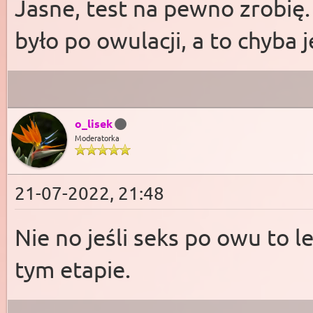
Jasne, test na pewno zrobię.
było po owulacji, a to chyba
o_lisek
Moderatorka
21-07-2022, 21:48
Nie no jeśli seks po owu to le
tym etapie.