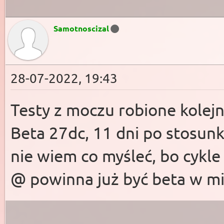
Samotnoscizal
28-07-2022, 19:43
Testy z moczu robione kolej
Beta 27dc, 11 dni po stosunk
nie wiem co myśleć, bo cykl
@ powinna już być beta w m