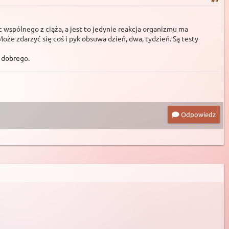
c wspólnego z ciąża, a jest to jedynie reakcja organizmu ma
oże zdarzyć się coś i pyk obsuwa dzień, dwa, tydzień. Są testy
c dobrego.
Odpowiedz