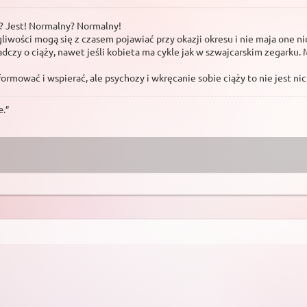
t? Jest! Normalny? Normalny!
gliwości mogą się z czasem pojawiać przy okazji okresu i nie maja one ni
czy o ciąży, nawet jeśli kobieta ma cykle jak w szwajcarskim zegarku. M
ormować i wspierać, ale psychozy i wkręcanie sobie ciąży to nie jest ni
e.”