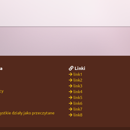
a
Linki
link1
link2
link3
cy
link4
link5
link6
link7
stkie działy jako przeczytane
link8