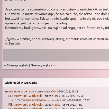
Ja po prostu nie rozumiem po co szukac dziury w moście? Okres jes
Nie wiem ile masz lat wnioskuje, że nie za dużo, ale różne inne dole
huśtawki hormonalne. Tak samo nie każde spóźnianie się okresu świad
apteczne, jest beta z krwi jest ginekolog.
Rozumiemy brak gotowości na ciąże i od tego jest te forum, żeby inf
„Żyjemy w smutnej epoce, w której łatwiej jest rozbić atom niż uprzedzeni
A. Einstein
«
Starszy wątek
|
Nowszy wątek
»
Wiadomości w tym wątku
mrowienie w okresie
- przez
mietka06
- 06-06-2022, 15:21
RE: mrowienie w okresie
- przez
o_lisek
- 06-06-2022, 15:56
RE: mrowienie w okresie
- przez
mietka06
- 06-06-2022, 17:27
RE: mrowienie w okresie
- przez
Kredka
- 06-06-2022, 16:21
RE: mrowienie w okresie
- przez
o_lisek
- 06-06-2022, 17:31