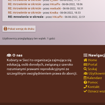
RE: mrowienie w okresie
- przez
MKcaffe
- 06-06-2022, 18:06
RE: mrowienie w okresie
- przez
mietka06
- 06-06-2022, 18:31
RE: mrowienie w okresie
- przez
Kredka
- 06-06-2022, 18:33
RE: mrowienie w okresie
- przez
MKcaffe
- 06-06-2022, 22:51
Pokaż wersję do druku
Użytkownicy przeglądający ten wątek: 1 gości
O nas
Nawigacj
Kobiety w Sieci to organizacja zajmująca się
Home
edukacją, osób dorosłych, związaną z szeroko
Portal
rozumianymi prawami reprodukcyjnymi ze
Szukaj
szczególnym uwzględnieniem prawa do aborcji.
Użytkowni
Kalendarz
Pomoc
Kontakt
Oznacz wszy