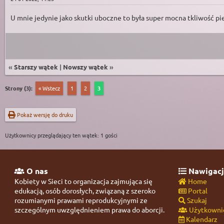
U mnie jedynie jako skutki uboczne to była super mocna tkliwość pie
«
Starszy wątek
|
Nowszy wątek
»
Strony (3):
« Wstecz
1
2
3
Pokaż wersję do druku
Użytkownicy przeglądający ten wątek: 1 gości
O nas
Nawigacj
Kobiety w Sieci to organizacja zajmująca się
Home
edukacją, osób dorosłych, związaną z szeroko
Portal
rozumianymi prawami reprodukcyjnymi ze
Szukaj
szczególnym uwzględnieniem prawa do aborcji.
Użytkowni
Kalendarz