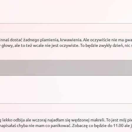
winnaś dostać żadnego plamienia, krwawienia. Ale oczywiście nie ma gwar
łowy, ale to też wcale nie jest oczywiste. To będzie zwykły dzień, nic
 lekko odbija ale wczoraj najadłam się wędzonej makreli. To jest mój pie
 napisałaś chyba nie mam co panikować. Zobaczę co będzie do 11.00 ale j