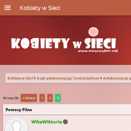
Kobiety w Sieci
Kobiety w Sieci
A jak antykoncepcja/ Contraceptives
Antykoncepcja p
Strony (3):
« Wstecz
1
2
3
Pomocy Pilne
WikaWiktoria