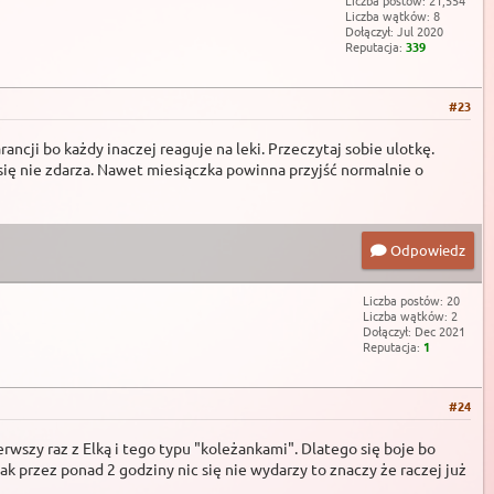
Liczba postów: 21,554
Liczba wątków: 8
Dołączył: Jul 2020
Reputacja:
339
#23
ancji bo każdy inaczej reaguje na leki. Przeczytaj sobie ulotkę.
 się nie zdarza. Nawet miesiączka powinna przyjść normalnie o
Odpowiedz
Liczba postów: 20
Liczba wątków: 2
Dołączył: Dec 2021
Reputacja:
1
#24
rwszy raz z Elką i tego typu "koleżankami". Dlatego się boje bo
ak przez ponad 2 godziny nic się nie wydarzy to znaczy że raczej już