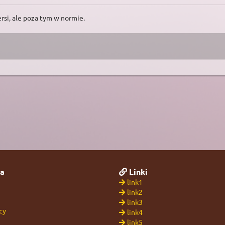
rsi, ale poza tym w normie.
a
Linki
link1
link2
link3
cy
link4
link5