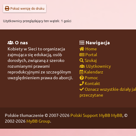
Pokaż wersję do druku
Użytkownicy przeglądający ten wątek: 1 gości
O nas
Nawigacja
Kobiety w Sieci to organizacja
Home
zajmująca się edukacją, osób
Portal
dorosłych, związaną z szeroko
Szukaj
rozumianymi prawami
Użytkownicy
reprodukcyjnymi ze szczególnym
Kalendarz
uwzględnieniem prawa do aborcji.
Pomoc
Kontakt
Oznacz wszystkie działy ja
przeczytane
Polskie tłumaczenie © 2007-2026
Polski Support MyBB
MyBB
, ©
2002-2026
MyBB Group
.