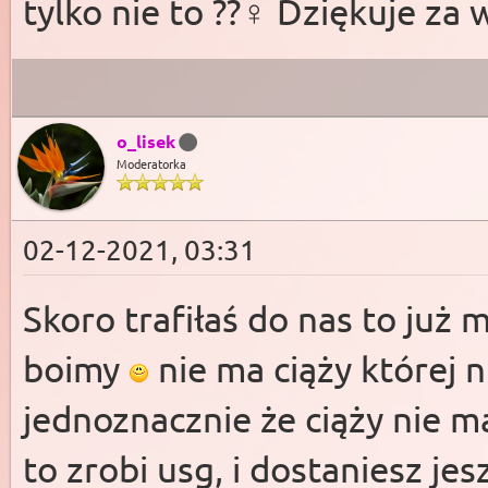
tylko nie to ??‍♀️ Dziękuje za
o_lisek
Moderatorka
02-12-2021, 03:31
Skoro trafiłaś do nas to już 
boimy
nie ma ciąży której 
jednoznacznie że ciąży nie ma
to zrobi usg, i dostaniesz je