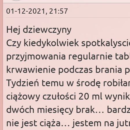
01-12-2021, 21:57
Hej dziewczyny
Czy kiedykolwiek spotkalysci
przyjmowania regularnie tabl
krwawienie podczas brania pl
Tydzień temu w środę robiłam
ciążowy czułości 20 ml wyni
dwóch miesięcy brak… bardzo
nie jest ciąża… jestem na j