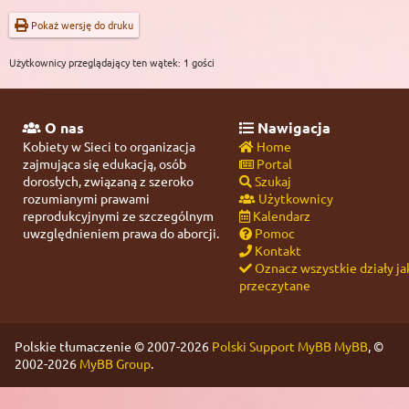
Pokaż wersję do druku
Użytkownicy przeglądający ten wątek: 1 gości
O nas
Nawigacja
Kobiety w Sieci to organizacja
Home
zajmująca się edukacją, osób
Portal
dorosłych, związaną z szeroko
Szukaj
rozumianymi prawami
Użytkownicy
reprodukcyjnymi ze szczególnym
Kalendarz
uwzględnieniem prawa do aborcji.
Pomoc
Kontakt
Oznacz wszystkie działy ja
przeczytane
Polskie tłumaczenie © 2007-2026
Polski Support MyBB
MyBB
, ©
2002-2026
MyBB Group
.