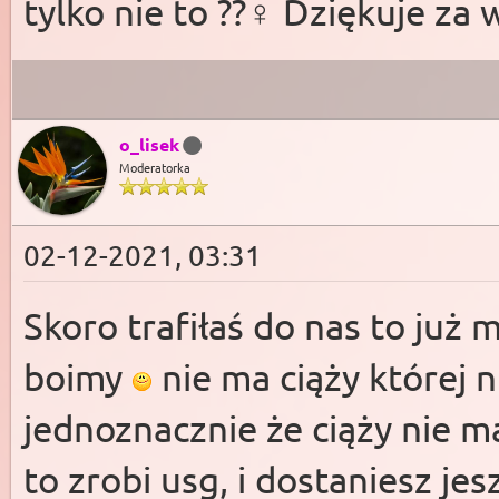
tylko nie to ??‍♀️ Dziękuje za
o_lisek
Moderatorka
02-12-2021, 03:31
Skoro trafiłaś do nas to już 
boimy
nie ma ciąży której 
jednoznacznie że ciąży nie ma
to zrobi usg, i dostaniesz je