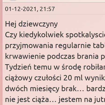
01-12-2021, 21:57
Hej dziewczyny
Czy kiedykolwiek spotkalysci
przyjmowania regularnie tabl
krwawienie podczas brania pl
Tydzień temu w środę robiłam
ciążowy czułości 20 ml wyni
dwóch miesięcy brak… bardzo
nie jest ciąża… jestem na j