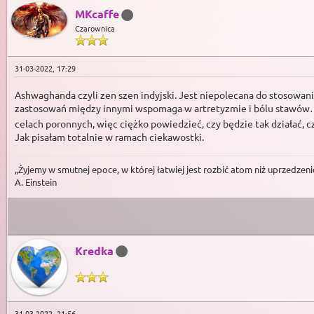
MKcaffe
Czarownica
31-03-2022, 17:29
Ashwaghanda czyli zen szen indyjski. Jest niepolecana do stosowa
zastosowań między innymi wspomaga w artretyzmie i bólu stawów… T
celach poronnych, więc ciężko powiedzieć, czy będzie tak działać, cz
Jak pisałam totalnie w ramach ciekawostki.
„Żyjemy w smutnej epoce, w której łatwiej jest rozbić atom niż uprzedzeni
A. Einstein
Kredka
31-03-2022, 21:56