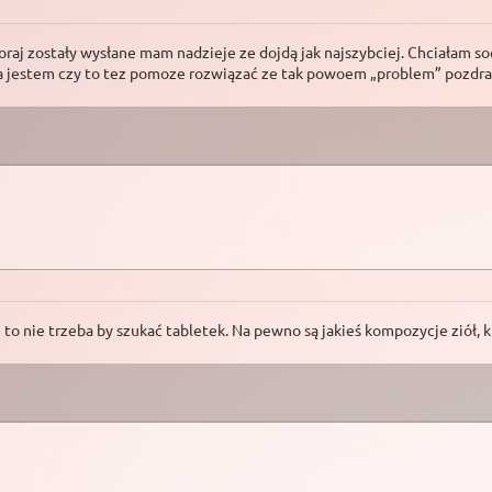
j zostały wysłane mam nadzieje ze dojdą jak najszybciej. Chciałam soe
awa jestem czy to tez pomoze rozwiązać ze tak powoem „problem” pozd
 nie trzeba by szukać tabletek. Na pewno są jakieś kompozycje ziół, któ