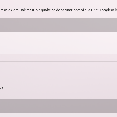
cym mlekiem. Jak masz biegunkę to denaturat pomoże, a z *** i prądem l
e.”