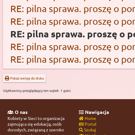
RE: pilna sprawa. proszę o po
RE: pilna sprawa. proszę o po
RE: pilna sprawa. proszę o 
RE: pilna sprawa. proszę o po
RE: pilna sprawa. proszę o po
Pokaż wersję do druku
Użytkownicy przeglądający ten wątek: 1 gości
O nas
Nawigacja
Kobiety w Sieci to organizacja
Home
zajmująca się edukacją, osób
Portal
dorosłych, związaną z szeroko
Szukaj