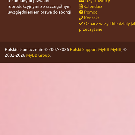
rozumianymi prawami
Użytkownicy
reprodukcyjnymi ze szczególnym
Kalendarz
uwzględnieniem prawa do aborcji.
Pomoc
Kontakt
Oznacz wszystkie działy ja
przeczytane
Polskie tłumaczenie © 2007-2026
Polski Support MyBB
MyBB
, ©
2002-2026
MyBB Group
.