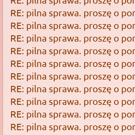
RE: pilna sprawa. proszę o po
RE: pilna sprawa. proszę o po
RE: pilna sprawa. proszę o po
RE: pilna sprawa. proszę o po
RE: pilna sprawa. proszę o po
RE: pilna sprawa. proszę o po
RE: pilna sprawa. proszę o po
RE: pilna sprawa. proszę o po
RE: pilna sprawa. proszę o po
RE: pilna sprawa. proszę o po