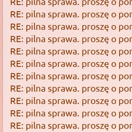
RE: pilna sprawa. proszę o po
RE: pilna sprawa. proszę o po
RE: pilna sprawa. proszę o po
RE: pilna sprawa. proszę o po
RE: pilna sprawa. proszę o po
RE: pilna sprawa. proszę o po
RE: pilna sprawa. proszę o po
RE: pilna sprawa. proszę o po
RE: pilna sprawa. proszę o po
RE: pilna sprawa. proszę o po
RE: pilna sprawa. proszę o po