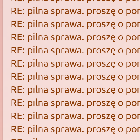
RE: pilna sprawa. proszę o po
RE: pilna sprawa. proszę o po
RE: pilna sprawa. proszę o po
RE: pilna sprawa. proszę o po
RE: pilna sprawa. proszę o po
RE: pilna sprawa. proszę o po
RE: pilna sprawa. proszę o po
RE: pilna sprawa. proszę o po
RE: pilna sprawa. proszę o po
RE: pilna sprawa. proszę o po