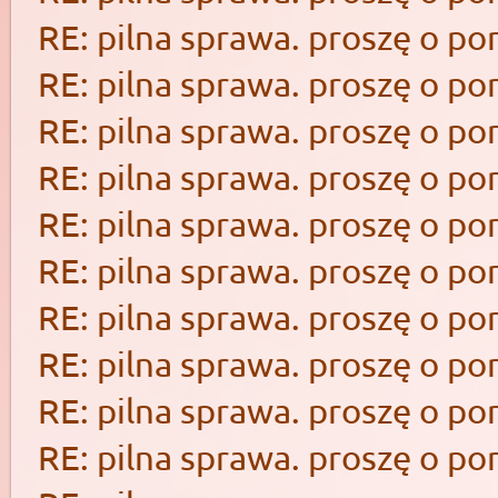
RE: pilna sprawa. proszę o po
RE: pilna sprawa. proszę o po
RE: pilna sprawa. proszę o po
RE: pilna sprawa. proszę o po
RE: pilna sprawa. proszę o po
RE: pilna sprawa. proszę o po
RE: pilna sprawa. proszę o po
RE: pilna sprawa. proszę o po
RE: pilna sprawa. proszę o po
RE: pilna sprawa. proszę o po