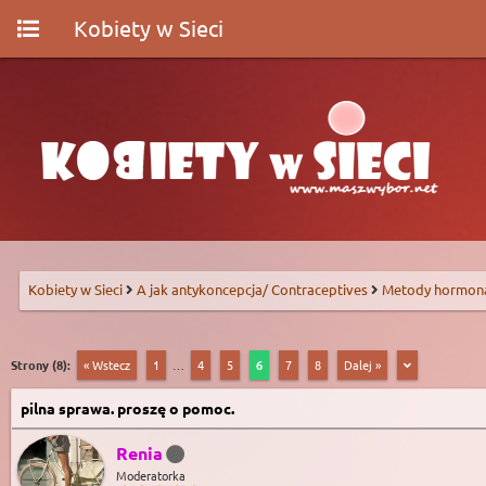
Kobiety w Sieci
Kobiety w Sieci
A jak antykoncepcja/ Contraceptives
Metody hormon
Strony (8):
« Wstecz
1
…
4
5
6
7
8
Dalej »
pilna sprawa. proszę o pomoc.
Renia
Moderatorka