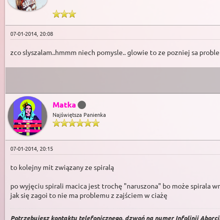
07-01-2014, 20:08
zco slyszalam..hmmm niech pomysle.. glowie to ze pozniej sa probl
Matka
Najświętsza Panienka
07-01-2014, 20:15
to kolejny mit związany ze spiralą
po wyjęciu spirali macica jest trochę "naruszona" bo może spirala w
jak się zagoi to nie ma problemu z zajściem w ciażę
Potrzebujesz kontaktu telefonicznego, dzwoń na numer Infolinii Aborcji 