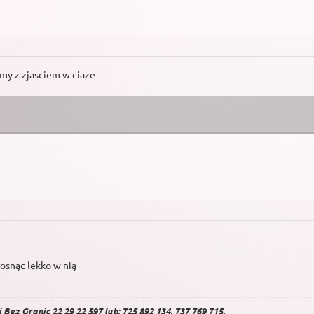
emy z zjasciem w ciaze
rosnąc lekko w nią
Bez Granic 22 29 22 597 lub: 725 892 134, 737 769 715.