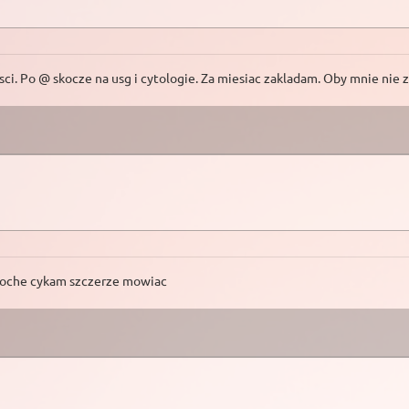
ci. Po @ skocze na usg i cytologie. Za miesiac zakladam. Oby mnie nie za
 troche cykam szczerze mowiac