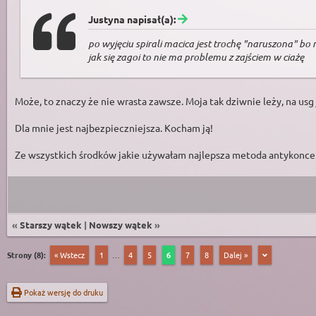
Justyna napisał(a):
po wyjęciu spirali macica jest trochę "naruszona" bo
jak się zagoi to nie ma problemu z zajściem w ciażę
Może, to znaczy że nie wrasta zawsze. Moja tak dziwnie leży, na usg
Dla mnie jest najbezpieczniejsza. Kocham ją!
Ze wszystkich środków jakie używałam najlepsza metoda antykoncep
«
Starszy wątek
|
Nowszy wątek
»
Strony (8):
« Wstecz
1
…
4
5
6
7
8
Dalej »
Pokaż wersję do druku