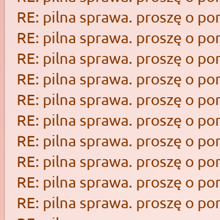
RE: pilna sprawa. proszę o po
RE: pilna sprawa. proszę o po
RE: pilna sprawa. proszę o po
RE: pilna sprawa. proszę o po
RE: pilna sprawa. proszę o po
RE: pilna sprawa. proszę o po
RE: pilna sprawa. proszę o po
RE: pilna sprawa. proszę o po
RE: pilna sprawa. proszę o po
RE: pilna sprawa. proszę o po