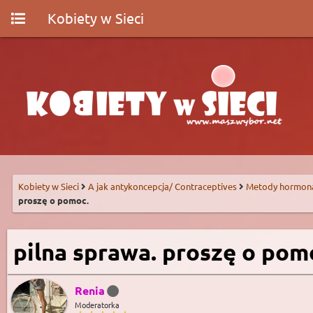
Kobiety w Sieci
Kobiety w Sieci
A jak antykoncepcja/ Contraceptives
Metody hormon
proszę o pomoc.
pilna sprawa. proszę o pom
Renia
Moderatorka