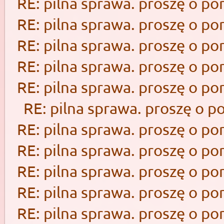
RE: pilna sprawa. proszę o po
RE: pilna sprawa. proszę o po
RE: pilna sprawa. proszę o po
RE: pilna sprawa. proszę o po
RE: pilna sprawa. proszę o po
RE: pilna sprawa. proszę o p
RE: pilna sprawa. proszę o po
RE: pilna sprawa. proszę o po
RE: pilna sprawa. proszę o po
RE: pilna sprawa. proszę o po
RE: pilna sprawa. proszę o po