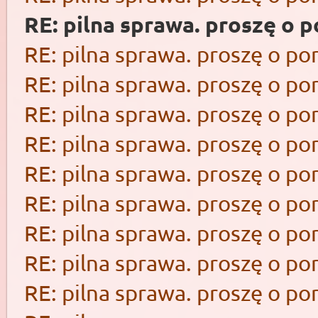
RE: pilna sprawa. proszę o 
RE: pilna sprawa. proszę o po
RE: pilna sprawa. proszę o po
RE: pilna sprawa. proszę o po
RE: pilna sprawa. proszę o po
RE: pilna sprawa. proszę o po
RE: pilna sprawa. proszę o po
RE: pilna sprawa. proszę o po
RE: pilna sprawa. proszę o po
RE: pilna sprawa. proszę o po