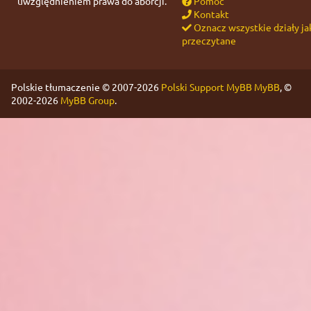
uwzględnieniem prawa do aborcji.
Pomoc
Kontakt
Oznacz wszystkie działy ja
przeczytane
Polskie tłumaczenie © 2007-2026
Polski Support MyBB
MyBB
, ©
2002-2026
MyBB Group
.