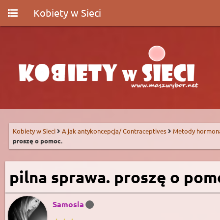
Kobiety w Sieci
Kobiety w Sieci
A jak antykoncepcja/ Contraceptives
Metody hormon
proszę o pomoc.
pilna sprawa. proszę o pom
Samosia