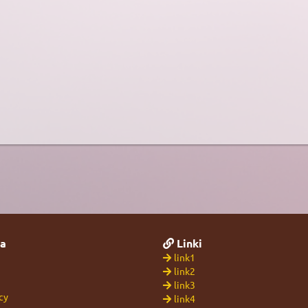
a
Linki
link1
link2
link3
cy
link4