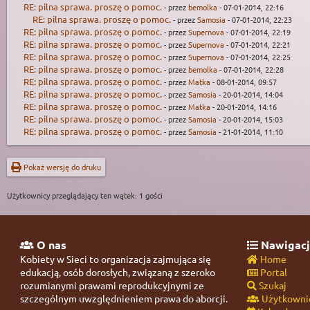
RE: pilna sprawa. proszę o pomoc.
- przez
bemolka
- 07-01-2014, 22:16
RE: pilna sprawa. proszę o pomoc.
- przez
Samosia
- 07-01-2014, 22:23
RE: pilna sprawa. proszę o pomoc.
- przez
Supernova
- 07-01-2014, 22:19
RE: pilna sprawa. proszę o pomoc.
- przez
Supernova
- 07-01-2014, 22:21
RE: pilna sprawa. proszę o pomoc.
- przez
Supernova
- 07-01-2014, 22:25
RE: pilna sprawa. proszę o pomoc.
- przez
bemolka
- 07-01-2014, 22:28
RE: pilna sprawa. proszę o pomoc.
- przez
Matka
- 08-01-2014, 09:57
RE: pilna sprawa. proszę o pomoc.
- przez
Samosia
- 20-01-2014, 14:04
RE: pilna sprawa. proszę o pomoc.
- przez
Matka
- 20-01-2014, 14:16
RE: pilna sprawa. proszę o pomoc.
- przez
Samosia
- 20-01-2014, 15:03
RE: pilna sprawa. proszę o pomoc.
- przez
Samosia
- 21-01-2014, 11:10
Pokaż wersję do druku
Użytkownicy przeglądający ten wątek: 1 gości
O nas
Nawigacj
Kobiety w Sieci to organizacja zajmująca się
Home
edukacją, osób dorosłych, związaną z szeroko
Portal
rozumianymi prawami reprodukcyjnymi ze
Szukaj
szczególnym uwzględnieniem prawa do aborcji.
Użytkowni