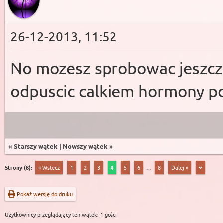
26-12-2013, 11:52
No mozesz sprobowac jeszcze 
odpuscic calkiem hormony p
«
Starszy wątek
|
Nowszy wątek
»
Strony (8):
« Wstecz
1
2
3
4
5
6
…
8
Dalej »
Pokaż wersję do druku
Użytkownicy przeglądający ten wątek: 1 gości