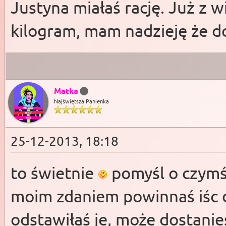
Justyna miałaś rację. Już z wi
kilogram, mam nadzieję że d
Matka
Najświętsza Panienka
25-12-2013, 18:18
to świetnie
pomyśl o czymś
moim zdaniem powinnaś iśc d
odstawiłaś je, może dostanie