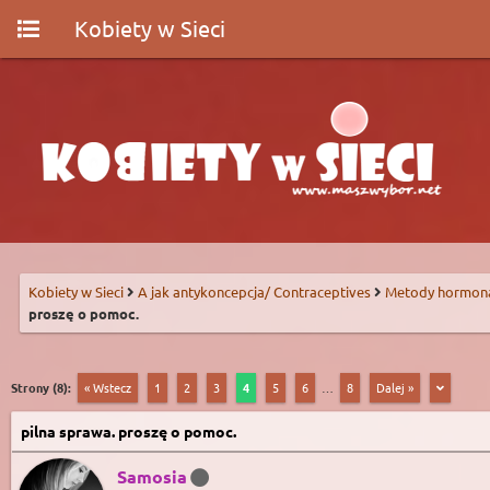
Kobiety w Sieci
Kobiety w Sieci
A jak antykoncepcja/ Contraceptives
Metody hormon
proszę o pomoc.
Strony (8):
« Wstecz
1
2
3
4
5
6
…
8
Dalej »
pilna sprawa. proszę o pomoc.
Samosia