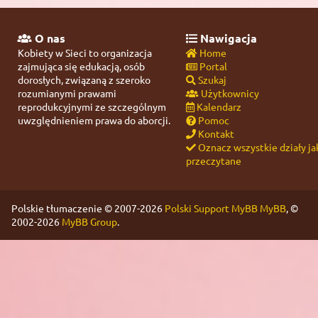
O nas
Nawigacja
Kobiety w Sieci to organizacja
Home
zajmująca się edukacją, osób
Portal
dorosłych, związaną z szeroko
Szukaj
rozumianymi prawami
Użytkownicy
reprodukcyjnymi ze szczególnym
Kalendarz
uwzględnieniem prawa do aborcji.
Pomoc
Kontakt
Oznacz wszystkie działy ja
przeczytane
Polskie tłumaczenie © 2007-2026
Polski Support MyBB
MyBB
, ©
2002-2026
MyBB Group
.