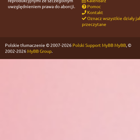
reprodukcyjnymi ze szczególnym
Kalendarz
uwzględnieniem prawa do aborcji.
Pomoc
Kontakt
Oznacz wszystkie działy ja
przeczytane
Polskie tłumaczenie © 2007-2026
Polski Support MyBB
MyBB
, ©
2002-2026
MyBB Group
.