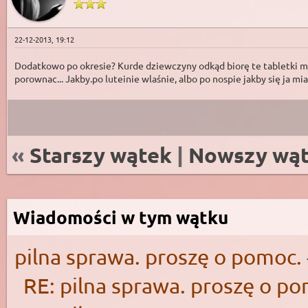
22-12-2013, 19:12
Dodatkowo po okresie? Kurde dziewczyny odkąd biorę te tabletki m
porownac... Jakby.po luteinie wlaśnie, albo po nospie jakby się ja mi
«
Starszy wątek
|
Nowszy wą
Wiadomości w tym wątku
pilna sprawa. proszę o pomoc.
RE: pilna sprawa. proszę o po