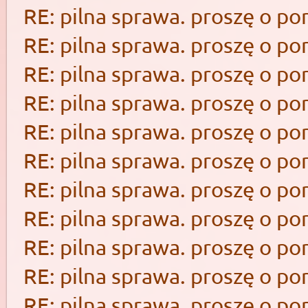
RE: pilna sprawa. proszę o po
RE: pilna sprawa. proszę o po
RE: pilna sprawa. proszę o po
RE: pilna sprawa. proszę o po
RE: pilna sprawa. proszę o po
RE: pilna sprawa. proszę o po
RE: pilna sprawa. proszę o po
RE: pilna sprawa. proszę o po
RE: pilna sprawa. proszę o po
RE: pilna sprawa. proszę o po
RE: pilna sprawa. proszę o po