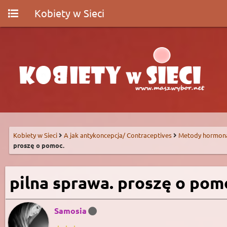
Kobiety w Sieci
Kobiety w Sieci
A jak antykoncepcja/ Contraceptives
Metody hormon
proszę o pomoc.
pilna sprawa. proszę o pom
Samosia