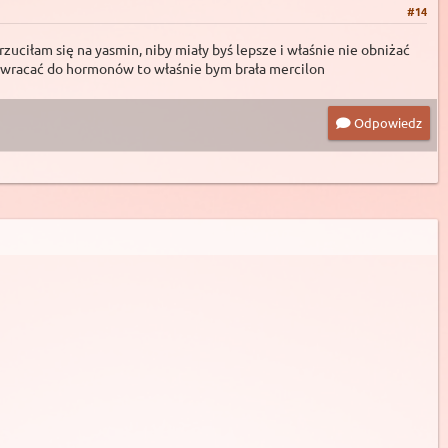
#14
uciłam się na yasmin, niby miały byś lepsze i właśnie nie obniżać
ła wracać do hormonów to właśnie bym brała mercilon
Odpowiedz