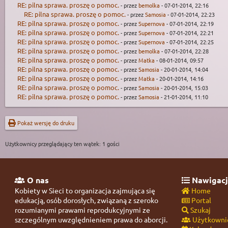
RE: pilna sprawa. proszę o pomoc.
- przez
bemolka
- 07-01-2014, 22:16
RE: pilna sprawa. proszę o pomoc.
- przez
Samosia
- 07-01-2014, 22:23
RE: pilna sprawa. proszę o pomoc.
- przez
Supernova
- 07-01-2014, 22:19
RE: pilna sprawa. proszę o pomoc.
- przez
Supernova
- 07-01-2014, 22:21
RE: pilna sprawa. proszę o pomoc.
- przez
Supernova
- 07-01-2014, 22:25
RE: pilna sprawa. proszę o pomoc.
- przez
bemolka
- 07-01-2014, 22:28
RE: pilna sprawa. proszę o pomoc.
- przez
Matka
- 08-01-2014, 09:57
RE: pilna sprawa. proszę o pomoc.
- przez
Samosia
- 20-01-2014, 14:04
RE: pilna sprawa. proszę o pomoc.
- przez
Matka
- 20-01-2014, 14:16
RE: pilna sprawa. proszę o pomoc.
- przez
Samosia
- 20-01-2014, 15:03
RE: pilna sprawa. proszę o pomoc.
- przez
Samosia
- 21-01-2014, 11:10
Pokaż wersję do druku
Użytkownicy przeglądający ten wątek: 1 gości
O nas
Nawigacj
Kobiety w Sieci to organizacja zajmująca się
Home
edukacją, osób dorosłych, związaną z szeroko
Portal
rozumianymi prawami reprodukcyjnymi ze
Szukaj
szczególnym uwzględnieniem prawa do aborcji.
Użytkowni