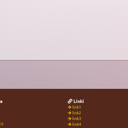
a
Linki
link1
link2
link3
cy
link4