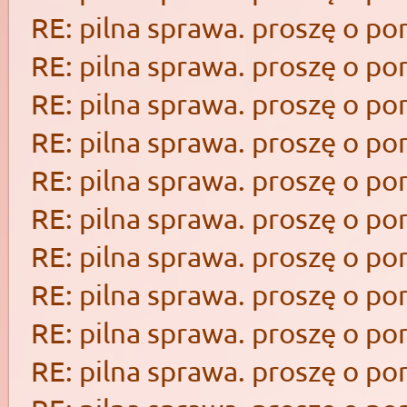
RE: pilna sprawa. proszę o po
RE: pilna sprawa. proszę o po
RE: pilna sprawa. proszę o po
RE: pilna sprawa. proszę o po
RE: pilna sprawa. proszę o po
RE: pilna sprawa. proszę o po
RE: pilna sprawa. proszę o po
RE: pilna sprawa. proszę o po
RE: pilna sprawa. proszę o po
RE: pilna sprawa. proszę o po