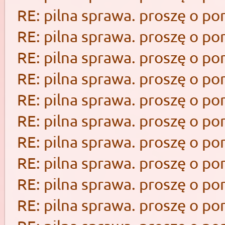
RE: pilna sprawa. proszę o po
RE: pilna sprawa. proszę o po
RE: pilna sprawa. proszę o po
RE: pilna sprawa. proszę o po
RE: pilna sprawa. proszę o po
RE: pilna sprawa. proszę o po
RE: pilna sprawa. proszę o po
RE: pilna sprawa. proszę o po
RE: pilna sprawa. proszę o po
RE: pilna sprawa. proszę o po