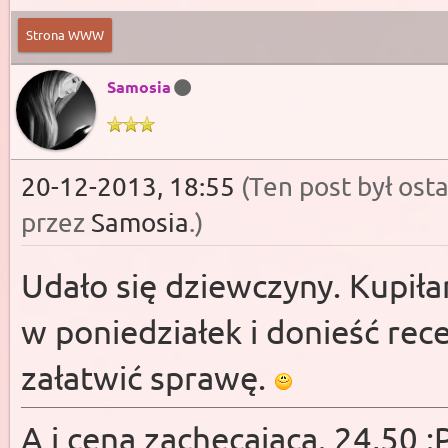
Strona WWW
Samosia
20-12-2013, 18:55
(Ten post był os
przez
Samosia
.
)
Udało się dziewczyny. Kupił
w poniedziałek i donieść rece
załatwić sprawę.
A i cena zachęcająca. 24,50 :