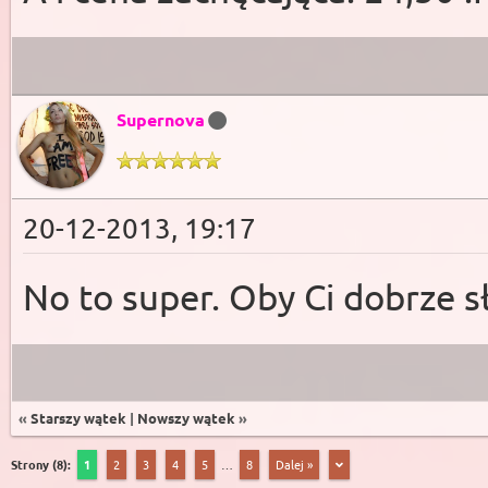
Supernova
20-12-2013, 19:17
No to super. Oby Ci dobrze s
«
Starszy wątek
|
Nowszy wątek
»
Strony (8):
1
2
3
4
5
…
8
Dalej »