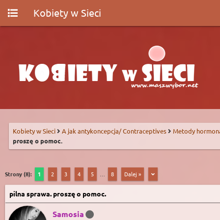
Kobiety w Sieci
Kobiety w Sieci
A jak antykoncepcja/ Contraceptives
Metody hormon
proszę o pomoc.
Strony (8):
1
2
3
4
5
…
8
Dalej »
pilna sprawa. proszę o pomoc.
Samosia