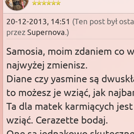
20-12-2013, 14:51
(Ten post był os
przez
Supernova
.
)
Samosia, moim zdaniem co w
najwyżej zmienisz.
Diane czy yasmine są dwuskła
to możesz je wziąć, jak najbar
Ta dla matek karmiących jes
wziąć. Cerazette bodaj.
One są jednakowo skuteczne