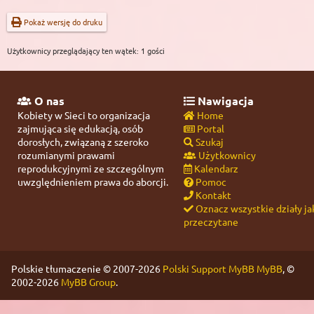
Pokaż wersję do druku
Użytkownicy przeglądający ten wątek: 1 gości
O nas
Nawigacja
Kobiety w Sieci to organizacja
Home
zajmująca się edukacją, osób
Portal
dorosłych, związaną z szeroko
Szukaj
rozumianymi prawami
Użytkownicy
reprodukcyjnymi ze szczególnym
Kalendarz
uwzględnieniem prawa do aborcji.
Pomoc
Kontakt
Oznacz wszystkie działy ja
przeczytane
Polskie tłumaczenie © 2007-2026
Polski Support MyBB
MyBB
, ©
2002-2026
MyBB Group
.