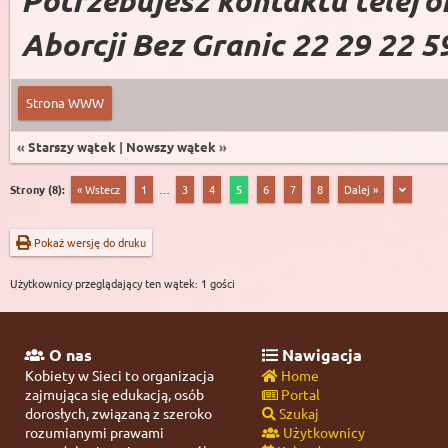
Aborcji Bez Granic 22 29 22 5
Strona WWW
«
Starszy wątek
|
Nowszy wątek
»
Strony (8):
« Wstecz
1
…
3
4
5
6
7
8
Dalej »
Pokaż wersję do druku
Użytkownicy przeglądający ten wątek: 1 gości
O nas
Nawigacja
Kobiety w Sieci to organizacja
Home
zajmująca się edukacją, osób
Portal
dorosłych, związaną z szeroko
Szukaj
rozumianymi prawami
Użytkownicy