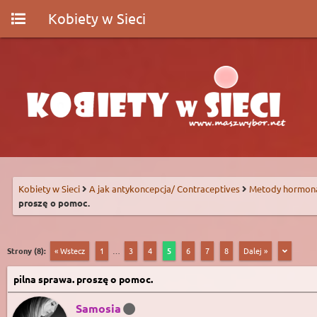
Kobiety w Sieci
Kobiety w Sieci
A jak antykoncepcja/ Contraceptives
Metody hormon
proszę o pomoc.
Strony (8):
« Wstecz
1
…
3
4
5
6
7
8
Dalej »
pilna sprawa. proszę o pomoc.
Samosia