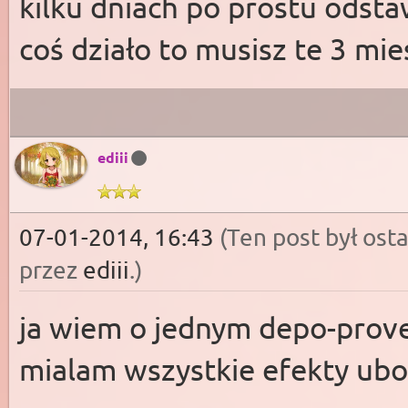
kilku dniach po prostu odsta
coś działo to musisz te 3 mie
ediii
07-01-2014, 16:43
(Ten post był os
przez
ediii
.
)
ja wiem o jednym depo-prover
mialam wszystkie efekty uboc