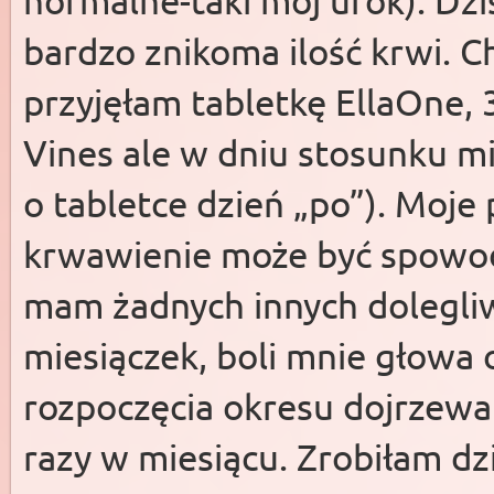
normalne-taki mój urok). Dzisi
bardzo znikoma ilość krwi. C
przyjęłam tabletkę EllaOne, 
Vines ale w dniu stosunku m
o tabletce dzień „po”). Moje 
krwawienie może być spowod
mam żadnych innych dolegliw
miesiączek, boli mnie głowa 
rozpoczęcia okresu dojrzewan
razy w miesiącu. Zrobiłam dz