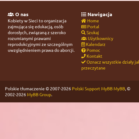
O nas
Nawigacja
Kobiety w Sieci to organizacja
Home
zajmująca się edukacją, osób
Portal
dorosłych, związaną z szeroko
Szukaj
rozumianymi prawami
Użytkownicy
reprodukcyjnymi ze szczególnym
Kalendarz
uwzględnieniem prawa do aborcji.
Pomoc
Kontakt
Oznacz wszystkie działy ja
przeczytane
Polskie tłumaczenie © 2007-2026
Polski Support MyBB
MyBB
, ©
2002-2026
MyBB Group
.