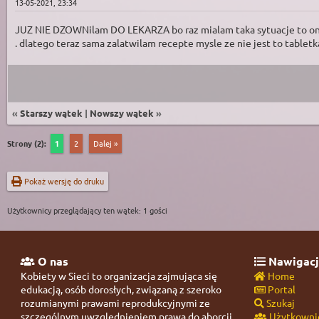
13-05-2021, 23:34
JUZ NIE DZOWNilam DO LEKARZA bo raz mialam taka sytuacje to on st
. dlatego teraz sama zalatwilam recepte mysle ze nie jest to tablet
«
Starszy wątek
|
Nowszy wątek
»
Strony (2):
1
2
Dalej »
Pokaż wersję do druku
Użytkownicy przeglądający ten wątek: 1 gości
O nas
Nawigacj
Kobiety w Sieci to organizacja zajmująca się
Home
edukacją, osób dorosłych, związaną z szeroko
Portal
rozumianymi prawami reprodukcyjnymi ze
Szukaj
szczególnym uwzględnieniem prawa do aborcji.
Użytkowni