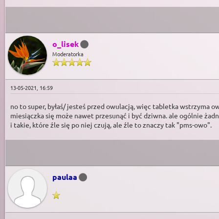
o_lisek
Moderatorka
13-05-2021, 16:59
no to super, byłaś/ jesteś przed owulacją, więc tabletka wstrzyma o
miesiączka się może nawet przesunąć i być dziwna. ale ogólnie żad
i takie, które źle się po niej czują, ale źle to znaczy tak "pms-owo".
paulaa