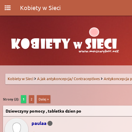
Kobiety w Sieci
Kobiety w Sieci
A jak antykoncepcja/ Contraceptives
Antykoncepcja p
Strony (2):
1
2
Dalej »
Dziewczyny pomocy , tabletka dzien po
paulaa