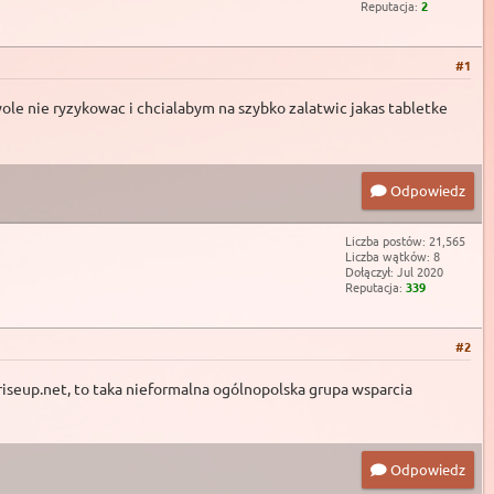
Reputacja:
2
#1
le nie ryzykowac i chcialabym na szybko zalatwic jakas tabletke
Odpowiedz
Liczba postów: 21,565
Liczba wątków: 8
Dołączył: Jul 2020
Reputacja:
339
#2
iseup.net
, to taka nieformalna ogólnopolska grupa wsparcia
Odpowiedz