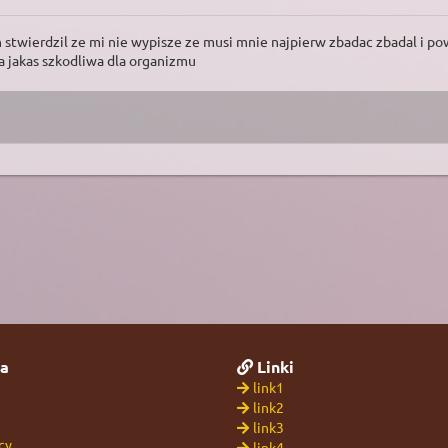
wierdzil ze mi nie wypisze ze musi mnie najpierw zbadac zbadal i powie
ka jakas szkodliwa dla organizmu
a
Linki
link1
link2
link3
cy
link4