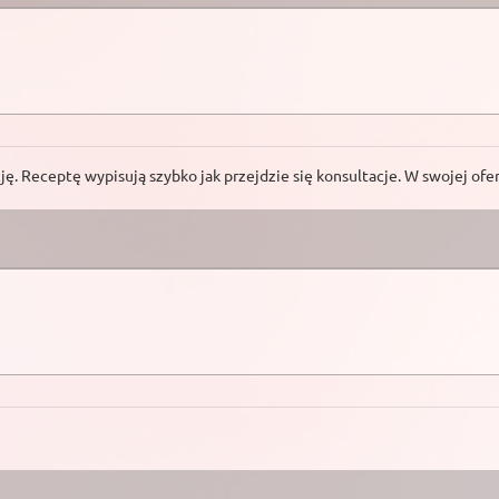
ę. Receptę wypisują szybko jak przejdzie się konsultacje. W swojej ofer