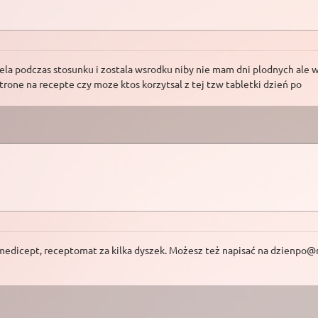
a podczas stosunku i zostala wsrodku niby nie mam dni plodnych ale wo
trone na recepte czy moze ktos korzytsal z tej tzw tabletki dzień po
edicept, receptomat za kilka dyszek. Możesz też napisać na
dzienpo@r