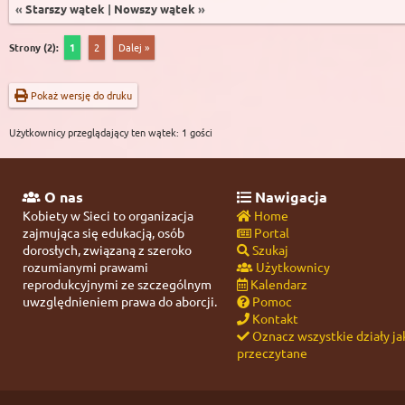
«
Starszy wątek
|
Nowszy wątek
»
Strony (2):
1
2
Dalej »
Pokaż wersję do druku
Użytkownicy przeglądający ten wątek: 1 gości
O nas
Nawigacja
Kobiety w Sieci to organizacja
Home
zajmująca się edukacją, osób
Portal
dorosłych, związaną z szeroko
Szukaj
rozumianymi prawami
Użytkownicy
reprodukcyjnymi ze szczególnym
Kalendarz
uwzględnieniem prawa do aborcji.
Pomoc
Kontakt
Oznacz wszystkie działy ja
przeczytane