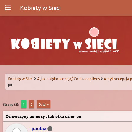
Kobiety w Sieci
Kobiety w Sieci
A jak antykoncepcja/ Contraceptives
Antykoncepcja p
po
Strony (2):
1
2
Dalej »
Dziewczyny pomocy , tabletka dzien po
paulaa