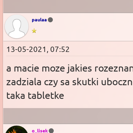
paulaa
13-05-2021, 07:52
a macie moze jakies rozezna
zadziala czy sa skutki uboczn
taka tabletke
o_lisek