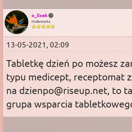
o_lisek
Moderatorka
13-05-2021, 02:09
Tabletkę dzień po możesz z
typu medicept, receptomat za
na
dzienpo@riseup.net
, to 
grupa wsparcia tabletkoweg