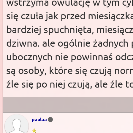
wstrzyma owulację w tym cyk
się czuła jak przed miesiączk
bardziej spuchnięta, miesiąc
dziwna. ale ogólnie żadnych
ubocznych nie powinnaś odc
są osoby, które się czują nor
źle się po niej czują, ale źle
paulaa