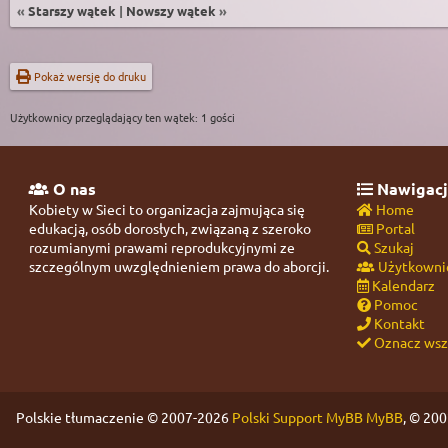
«
Starszy wątek
|
Nowszy wątek
»
Pokaż wersję do druku
Użytkownicy przeglądający ten wątek: 1 gości
O nas
Nawigacj
Kobiety w Sieci to organizacja zajmująca się
Home
edukacją, osób dorosłych, związaną z szeroko
Portal
rozumianymi prawami reprodukcyjnymi ze
Szukaj
szczególnym uwzględnieniem prawa do aborcji.
Użytkowni
Kalendarz
Pomoc
Kontakt
Oznacz wszy
Polskie tłumaczenie © 2007-2026
Polski Support MyBB
MyBB
, © 20