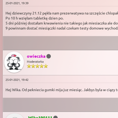
25-01-2021, 19:39
Hej dziewczyny 21.12 pękła nam prezerwatywa na szczęście chlopak ni
Po 10 h wzięłam tabletkę dzien po.
5 dni później dostałam krwawienia nie takiego jak miesiaczka ale do
9 powinnam dostać miesiączki nadal czekam testy domowe wychod
owieczka
Moderatorka
25-01-2021, 19:42
Hej Wika. Od pekniecia gumki mija juz miesiąc. Jakbys byla w ciązy t
Wika190111