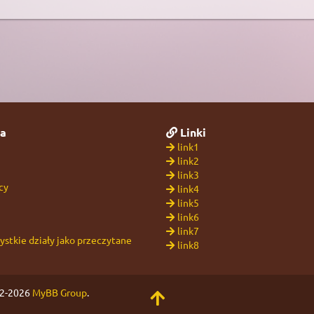
a
Linki
link1
link2
link3
cy
link4
link5
link6
link7
stkie działy jako przeczytane
link8
02-2026
MyBB Group
.