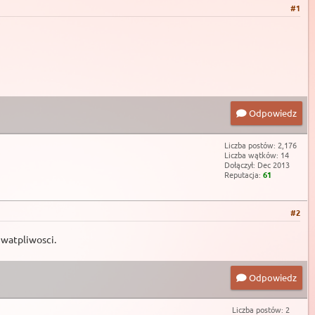
#1
Odpowiedz
Liczba postów: 2,176
Liczba wątków: 14
Dołączył: Dec 2013
Reputacja:
61
#2
 watpliwosci.
Odpowiedz
Liczba postów: 2