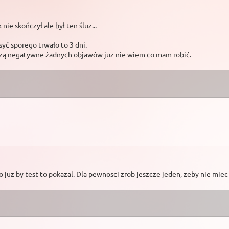
e skończył ale był ten śluz...
syć sporego trwało to 3 dni.
zą negatywne żadnych objawów juz nie wiem co mam robić.
o juz by test to pokazal. Dla pewnosci zrob jeszcze jeden, zeby nie miec