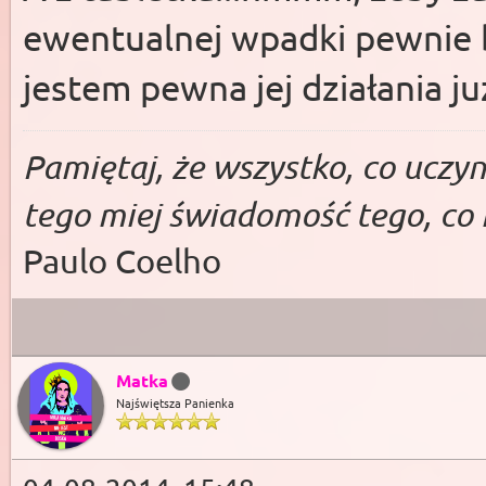
ewentualnej wpadki pewnie b
jestem pewna jej działania juz
Pa­miętaj, że wszys­tko, co uczy­ni
tego miej świado­mość te­go, co 
Paulo Coelho
Matka
Najświętsza Panienka