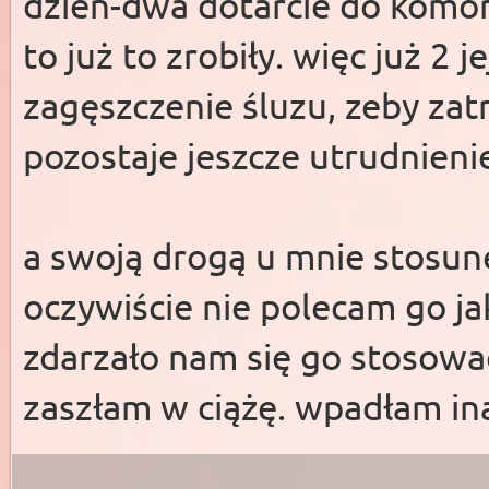
dzień-dwa dotarcie do komórki
to już to zrobiły. więc już 2 j
zagęszczenie śluzu, zeby zat
pozostaje jeszcze utrudnieni
a swoją drogą u mnie stosun
oczywiście nie polecam go ja
zdarzało nam się go stosować
zaszłam w ciążę. wpadłam ina