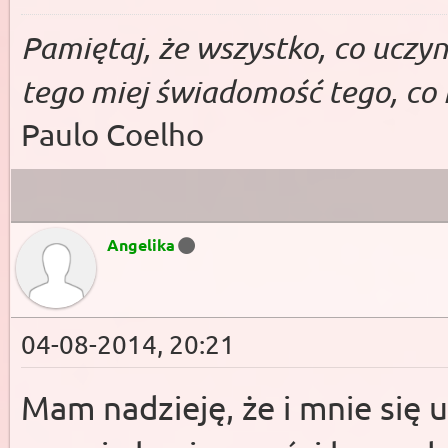
Pa­miętaj, że wszys­tko, co uczy­ni
tego miej świado­mość te­go, co 
Paulo Coelho
Angelika
04-08-2014, 20:21
Mam nadzieję, że i mnie się ud