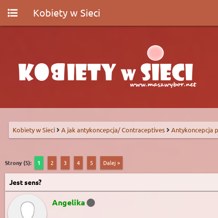
Kobiety w Sieci
Kobiety w Sieci
A jak antykoncepcja/ Contraceptives
Antykoncepcja p
Strony (5):
1
2
3
4
5
Dalej »
Jest sens?
Angelika