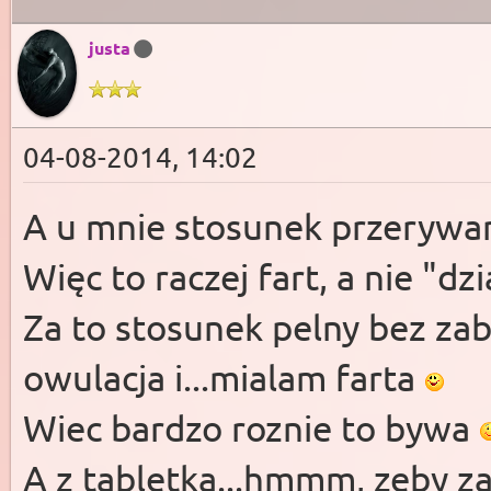
justa
04-08-2014, 14:02
A u mnie stosunek przerywan
Więc to raczej fart, a nie "dzi
Za to stosunek pelny bez za
owulacja i...mialam farta
Wiec bardzo roznie to bywa
A z tabletka...hmmm, zeby z