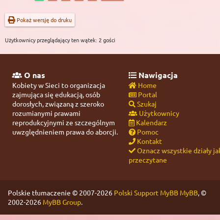
Pokaż wersję do druku
Użytkownicy przeglądający ten wątek: 2 gości
O nas
Nawigacja
Kobiety w Sieci to organizacja
Home
zajmująca się edukacją, osób
Portal
dorosłych, związaną z szeroko
Szukaj
rozumianymi prawami
Użytkownicy
reprodukcyjnymi ze szczególnym
Kalendarz
uwzględnieniem prawa do aborcji.
Pomoc
Kontakt
Oznacz wszystkie działy ja
przeczytane
Polskie tłumaczenie © 2007-2026
Polski Support MyBB
MyBB
, ©
2002-2026
MyBB Group
.