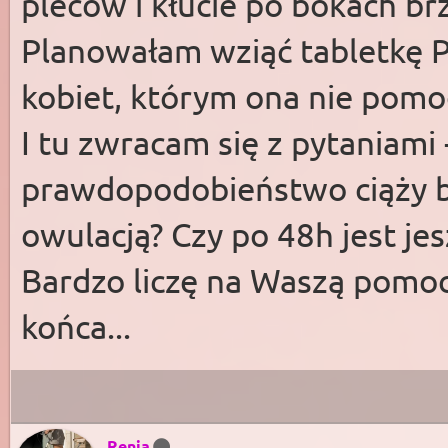
pleców i kłucie po bokach brz
Planowałam wziąć tabletkę P
kobiet, którym ona nie pomogła
I tu zwracam się z pytaniami 
prawdopodobieństwo ciąży be
owulacją? Czy po 48h jest jes
Bardzo liczę na Waszą pomoc
końca...
Renia