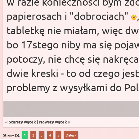
w razie konieczności bym zd
papierosach i "dobrociach"
tabletkę nie miałam, więc d
bo 17stego niby ma się pojaw
potoczy, nie chcę się nakręca
dwie kreski - to od czego j
problemy z wysyłkami do Pol
«
Starszy wątek
|
Nowszy wątek
»
Strony (5):
1
2
3
4
5
Dalej »