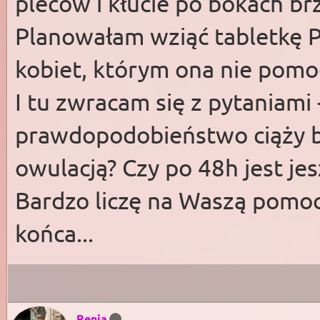
pleców i kłucie po bokach brz
Planowałam wziąć tabletkę P
kobiet, którym ona nie pomogła
I tu zwracam się z pytaniami 
prawdopodobieństwo ciąży be
owulacją? Czy po 48h jest jes
Bardzo liczę na Waszą pomoc
końca...
Renia