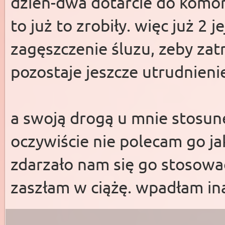
dzień-dwa dotarcie do komórki
to już to zrobiły. więc już 2 j
zagęszczenie śluzu, zeby zat
pozostaje jeszcze utrudnieni
a swoją drogą u mnie stosun
oczywiście nie polecam go ja
zdarzało nam się go stosować
zaszłam w ciążę. wpadłam ina