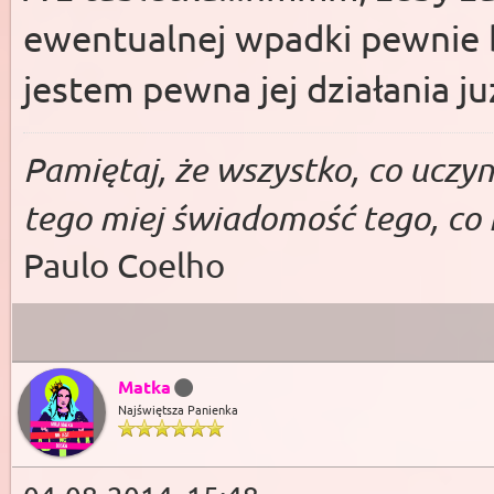
ewentualnej wpadki pewnie b
jestem pewna jej działania juz
Pa­miętaj, że wszys­tko, co uczy­ni
tego miej świado­mość te­go, co 
Paulo Coelho
Matka
Najświętsza Panienka