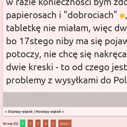
w razie konieczności bym zd
papierosach i "dobrociach"
tabletkę nie miałam, więc d
bo 17stego niby ma się pojaw
potoczy, nie chcę się nakręca
dwie kreski - to od czego j
problemy z wysyłkami do Pol
«
Starszy wątek
|
Nowszy wątek
»
Strony (5):
1
2
3
4
5
Dalej »