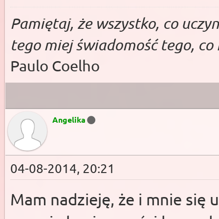
Pa­miętaj, że wszys­tko, co uczy­ni
tego miej świado­mość te­go, co 
Paulo Coelho
Angelika
04-08-2014, 20:21
Mam nadzieję, że i mnie się ud