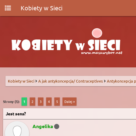
Kobiety w Sieci
Kobiety w Sieci
A jak antykoncepcja/ Contraceptives
Antykoncepcja p
Strony (5):
1
2
3
4
5
Dalej »
Jest sens?
Angelika