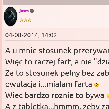
justa
04-08-2014, 14:02
A u mnie stosunek przerywan
Więc to raczej fart, a nie "dzi
Za to stosunek pelny bez za
owulacja i...mialam farta
Wiec bardzo roznie to bywa
A z tabletka...hmmm, zeby z