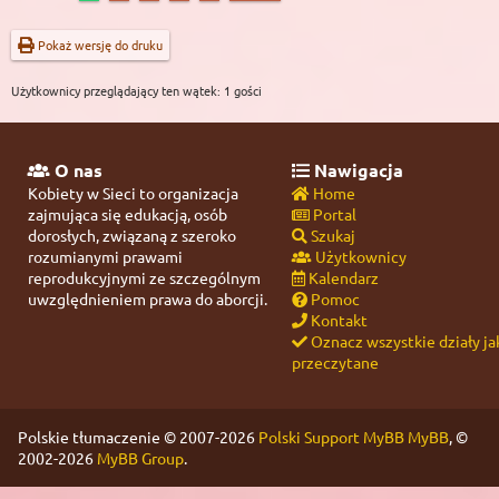
Pokaż wersję do druku
Użytkownicy przeglądający ten wątek: 1 gości
O nas
Nawigacja
Kobiety w Sieci to organizacja
Home
zajmująca się edukacją, osób
Portal
dorosłych, związaną z szeroko
Szukaj
rozumianymi prawami
Użytkownicy
reprodukcyjnymi ze szczególnym
Kalendarz
uwzględnieniem prawa do aborcji.
Pomoc
Kontakt
Oznacz wszystkie działy ja
przeczytane
Polskie tłumaczenie © 2007-2026
Polski Support MyBB
MyBB
, ©
2002-2026
MyBB Group
.