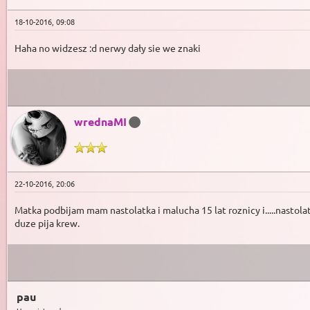
18-10-2016, 09:08
Haha no widzesz :d nerwy dały sie we znaki
wrednaMI
22-10-2016, 20:06
Matka podbijam mam nastolatka i malucha 15 lat roznicy i.....nastol
duze pija krew.
pau