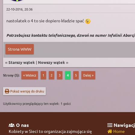
22-10-2016, 20:36
nastolatek o 4 to sie dopiero kładzie spać
Potrzebujesz kontaktu telefonicznego, dzwoń na numer Infolinii Aborcji 
Strona WWW
«
Starszy wątek
|
Nowszy wątek
»
Strony (5):
« Wstecz
1
2
3
4
5
Dalej »
Pokaż wersję do druku
Użytkownicy przeglądający ten wątek: 1 gości
O nas
Nawigacj
Kobiety w Sieci to organizacja zajmująca się
Home