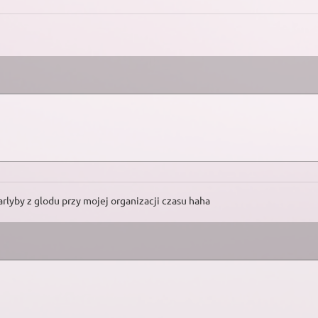
arlyby z glodu przy mojej organizacji czasu haha