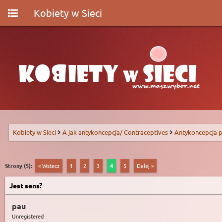
Kobiety w Sieci
Kobiety w Sieci
A jak antykoncepcja/ Contraceptives
Antykoncepcja p
Strony (5):
« Wstecz
1
2
3
4
5
Dalej »
Jest sens?
pau
Unregistered