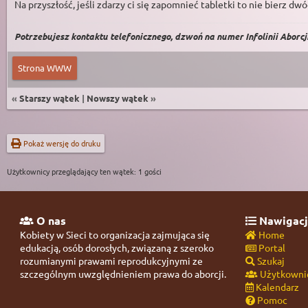
Na przyszłość, jeśli zdarzy ci się zapomnieć tabletki to nie bierz d
Potrzebujesz kontaktu telefonicznego, dzwoń na numer Infolinii Aborcji 
Strona WWW
«
Starszy wątek
|
Nowszy wątek
»
Pokaż wersję do druku
Użytkownicy przeglądający ten wątek: 1 gości
O nas
Nawigacj
Kobiety w Sieci to organizacja zajmująca się
Home
edukacją, osób dorosłych, związaną z szeroko
Portal
rozumianymi prawami reprodukcyjnymi ze
Szukaj
szczególnym uwzględnieniem prawa do aborcji.
Użytkowni
Kalendarz
Pomoc