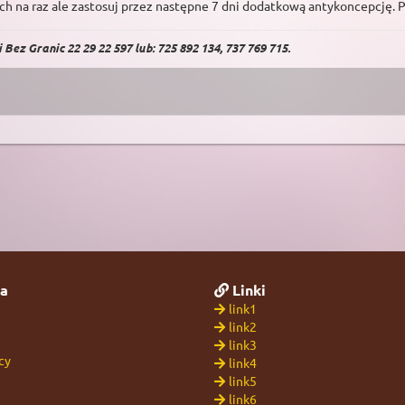
wóch na raz ale zastosuj przez następne 7 dni dodatkową antykoncepcję. P
Bez Granic 22 29 22 597 lub: 725 892 134, 737 769 715.
a
Linki
link1
link2
link3
cy
link4
link5
link6