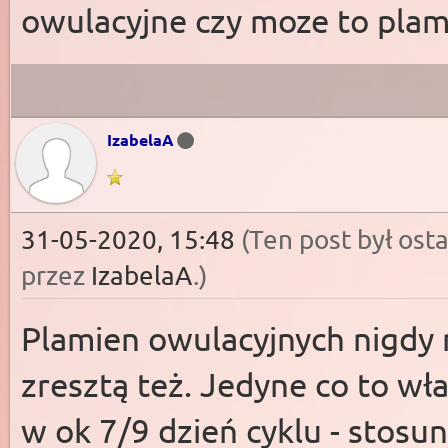
owulacyjne czy moze to plam
IzabelaA
31-05-2020, 15:48
(Ten post był os
przez
IzabelaA
.
)
Plamien owulacyjnych nigdy 
zresztą też. Jedyne co to wła
w ok 7/9 dzień cyklu - stosu