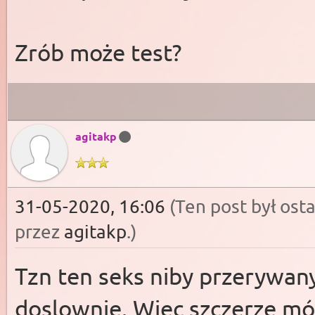
Zrób może test?
agitakp
31-05-2020, 16:06
(Ten post był os
przez
agitakp
.)
Tzn ten seks niby przerywany,
doslownie. Więc szczerze mów