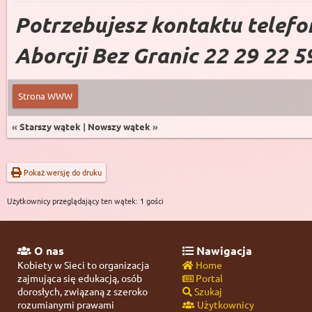
Potrzebujesz kontaktu telefo
Aborcji Bez Granic 22 29 22 5
Strona WWW
«
Starszy wątek
|
Nowszy wątek
»
Pokaż wersję do druku
Użytkownicy przeglądający ten wątek: 1 gości
O nas
Nawigacja
Kobiety w Sieci to organizacja
Home
zajmująca się edukacją, osób
Portal
dorosłych, związaną z szeroko
Szukaj
rozumianymi prawami
Użytkownicy