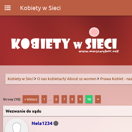
Kobiety w Sieci
Kobiety w Sieci
O nas kobietach/ About us women
Prawa Kobiet - nas
Strony (10):
« Wstecz
1
…
6
7
8
9
10
Wezwanie do sądu
Nela1234