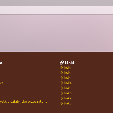
a
Linki
link1
link2
link3
cy
link4
link5
link6
link7
stkie działy jako przeczytane
link8