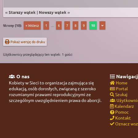
«
Starszy wątek
|
Nowszy wątek
»
Strony (10):
« Wstecz
1
…
6
7
8
9
10
Pokaż wersję do druku
Użytkownicy przeglądający ten wątek: 1 gości
O nas
Nawigacj
Kobiety w Sieci to organizacja zajmująca się
Home
edukacją, osób dorosłych, związaną z szeroko
Portal
rozumianymi prawami reprodukcyjnymi ze
Szukaj
szczególnym uwzględnieniem prawa do aborcji.
Użytkowni
Kalendarz
Pomoc
Kontakt
Oznacz wszy