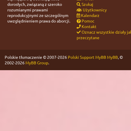
dorosłych, związaną z szeroko
Szukaj
rozumianymi prawami
Użytkownicy
reprodukcyjnymi ze szczególnym
Kalendarz
uwzględnieniem prawa do aborcji.
Pomoc
Kontakt
Oznacz wszystkie działy ja
przeczytane
Polskie tłumaczenie © 2007-2026
Polski Support MyBB
MyBB
, ©
2002-2026
MyBB Group
.