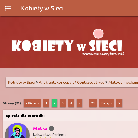
Kobiety w Sieci
Kobiety w Sieci
A jak antykoncepcja/ Contraceptives
Metody mechani
Strony (21):
« Wstecz
1
2
3
4
5
…
21
Dalej »
spirala dla nieródki
Matka
Najświętsza Panienka