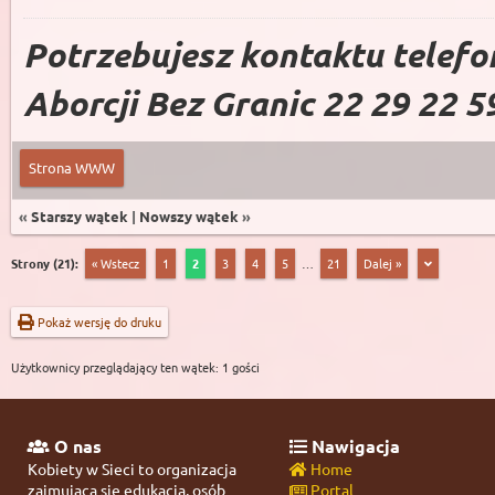
Potrzebujesz kontaktu telefo
Aborcji Bez Granic 22 29 22 5
Strona WWW
«
Starszy wątek
|
Nowszy wątek
»
Strony (21):
« Wstecz
1
2
3
4
5
…
21
Dalej »
Pokaż wersję do druku
Użytkownicy przeglądający ten wątek: 1 gości
O nas
Nawigacja
Kobiety w Sieci to organizacja
Home
zajmująca się edukacją, osób
Portal