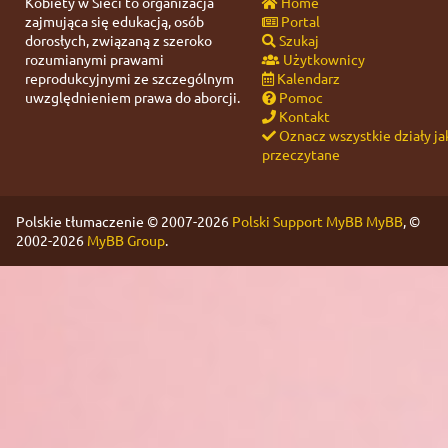
Kobiety w Sieci to organizacja
Home
zajmująca się edukacją, osób
Portal
dorosłych, związaną z szeroko
Szukaj
rozumianymi prawami
Użytkownicy
reprodukcyjnymi ze szczególnym
Kalendarz
uwzględnieniem prawa do aborcji.
Pomoc
Kontakt
Oznacz wszystkie działy ja
przeczytane
Polskie tłumaczenie © 2007-2026
Polski Support MyBB
MyBB
, ©
2002-2026
MyBB Group
.