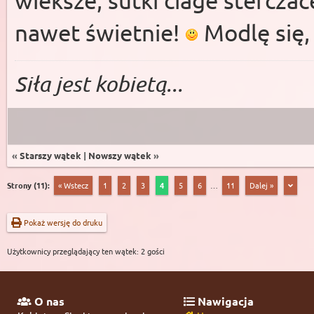
wieksze, sutki ciage sterczac
nawet świetnie!
Modlę się, 
Siła jest kobietą...
«
Starszy wątek
|
Nowszy wątek
»
Strony (11):
« Wstecz
1
2
3
4
5
6
…
11
Dalej »
Pokaż wersję do druku
Użytkownicy przeglądający ten wątek: 2 gości
O nas
Nawigacja