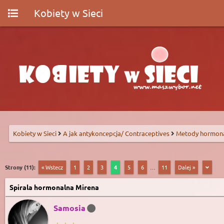
Kobiety w Sieci
Kobiety w Sieci
A jak antykoncepcja/ Contraceptives
Metody hormon
Strony (11):
« Wstecz
1
2
3
4
5
6
…
11
Dalej »
Spirala hormonalna Mirena
Samosia