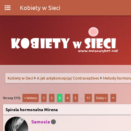
Kobiety w Sieci
Kobiety w Sieci
A jak antykoncepcja/ Contraceptives
Metody hormon
Strony (11):
« Wstecz
1
2
3
4
5
…
11
Dalej »
Spirala hormonalna Mirena
Samosia