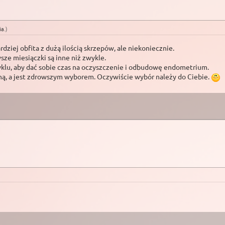
ia
.
)
dziej obfita z dużą ilością skrzepów, ale niekoniecznie.
sze miesiączki są inne niż zwykle.
cyklu, aby dać sobie czas na oczyszczenie i odbudowę endometrium.
ną, a jest zdrowszym wyborem. Oczywiście wybór należy do Ciebie.