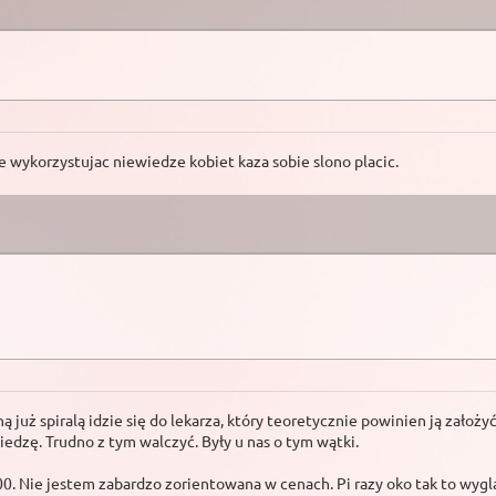
 wykorzystujac niewiedze kobiet kaza sobie slono placic.
ną już spiralą idzie się do lekarza, który teoretycznie powinien ją założy
iedzę. Trudno z tym walczyć. Były u nas o tym wątki.
000. Nie jestem zabardzo zorientowana w cenach. Pi razy oko tak to wygl