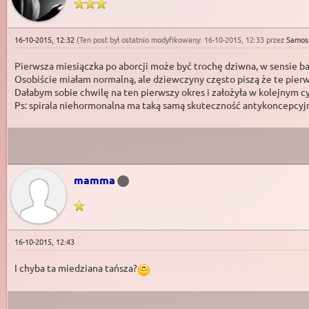
16-10-2015, 12:32
(Ten post był ostatnio modyfikowany: 16-10-2015, 12:33 przez
Samos
Pierwsza miesiączka po aborcji może być trochę dziwna, w sensie bar
Osobiście miałam normalną, ale dziewczyny często piszą że te pierw
Dałabym sobie chwilę na ten pierwszy okres i założyła w kolejnym 
Ps: spirala niehormonalna ma taką samą skuteczność antykoncepcyj
mamma
16-10-2015, 12:43
I chyba ta miedziana tańsza?