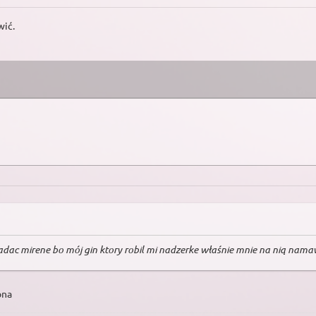
wić.
dac mirene bo mój gin ktory robil mi nadzerke właśnie mnie na nią namaw
ona