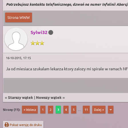
Potrzebujesz kontaktu telefonicznego, dzwoń na numer Infolinii Aborcji 
Strona WWW
Sylwi32
16-10-2015, 17:15
Ja od miesiaca szukalam lekarza ktory zalozy mi spirale w ramach NFZ
«
Starszy wątek
|
Nowszy wątek
»
Strony (11):
« Wstecz
1
2
3
4
5
…
11
Dalej »
Pokaż wersję do druku