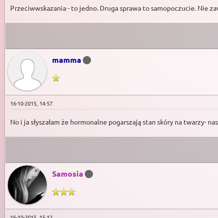
Przeciwwskazania - to jedno. Druga sprawa to samopoczucie. Nie za
mamma
16-10-2015, 14:57
No i ja słyszałam że hormonalne pogarszają stan skóry na twarzy- nasi
Samosia
16-10-2015, 15:12