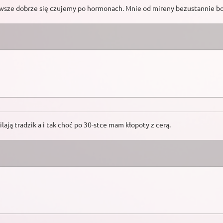
wsze dobrze się czujemy po hormonach. Mnie od mireny bezustannie bol
lają tradzik a i tak choć po 30-stce mam kłopoty z cerą.