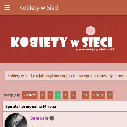
Kobiety w Sieci
Kobiety w Sieci
A jak antykoncepcja/ Contraceptives
Metody hormon
Strony (11):
« Wstecz
1
2
3
4
5
…
11
Dalej »
Spirala hormonalna Mirena
Samosia