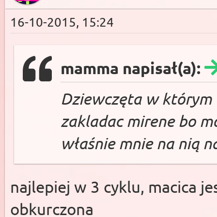
16-10-2015, 15:24
mamma napisał(a):
Dziewczęta w którym 
zakladac mirene bo mój
właśnie mnie na nią n
najlepiej w 3 cyklu, macica j
obkurczona