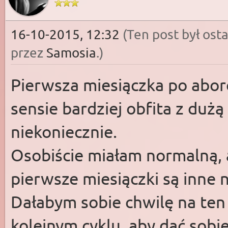
16-10-2015, 12:32
(Ten post był os
przez
Samosia
.
)
Pierwsza miesiączka po abor
sensie bardziej obfita z dużą
niekoniecznie.
Osobiście miałam normalną, a
pierwsze miesiączki są inne n
Dałabym sobie chwilę na ten 
kolejnym cyklu, aby dać sobi