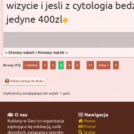
wizycie i jesli z cytologia be
jedyne 400zl
«
Starszy wątek
|
Nowszy wątek
»
Strony (11):
« Wstecz
1
2
3
4
5
…
11
Dalej »
Pokaż wersję do druku
Użytkownicy przeglądający ten wątek: 1 gości
O nas
Nawigacja
Kobiety w Sieci to organizacja
Home
zajmująca się edukacją, osób
Portal
dorosłych, związaną z szeroko
Szukaj