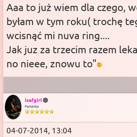
Aaa to już wiem dla czego, w
byłam w tym roku( trochę tego
wcisnąć mi nuva ring....
Jak juz za trzecim razem lek
no nieee, znowu to"
isafgirl
Panienka
04-07-2014, 13:04