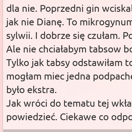
dla nie. Poprzedni gin wciska
jak nie Dianę. To mikrogynu
sylwii. I dobrze się czułam. P
Ale nie chciałabym tabsow bo
Tylko jak tabsy odstawiłam to
mogłam miec jedna podpache na
było ekstra.
Jak wróci do tematu tej wkł
powiedzieć. Ciekawe co odp