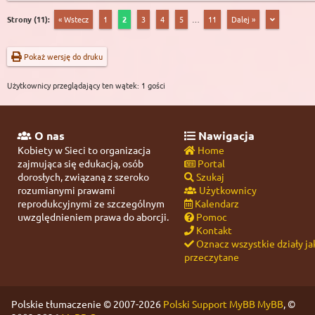
Strony (11):
« Wstecz
1
2
3
4
5
…
11
Dalej »
Pokaż wersję do druku
Użytkownicy przeglądający ten wątek: 1 gości
O nas
Nawigacja
Kobiety w Sieci to organizacja
Home
zajmująca się edukacją, osób
Portal
dorosłych, związaną z szeroko
Szukaj
rozumianymi prawami
Użytkownicy
reprodukcyjnymi ze szczególnym
Kalendarz
uwzględnieniem prawa do aborcji.
Pomoc
Kontakt
Oznacz wszystkie działy ja
przeczytane
Polskie tłumaczenie © 2007-2026
Polski Support MyBB
MyBB
, ©