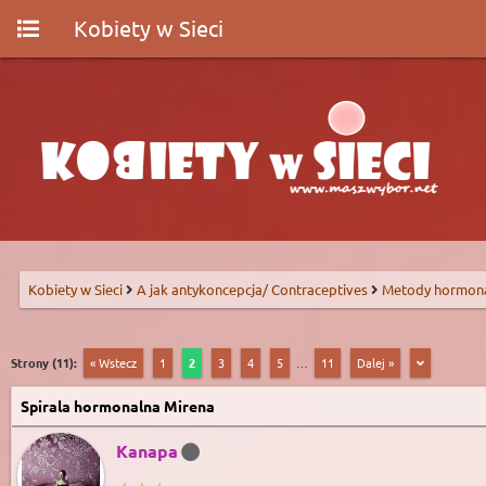
Kobiety w Sieci
Kobiety w Sieci
A jak antykoncepcja/ Contraceptives
Metody hormon
Strony (11):
« Wstecz
1
2
3
4
5
…
11
Dalej »
Spirala hormonalna Mirena
Kanapa