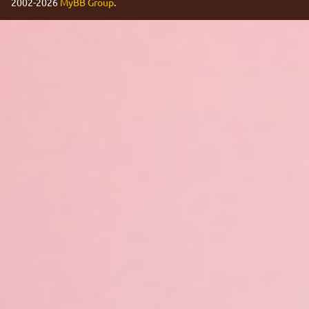
2002-2026
MyBB Group
.