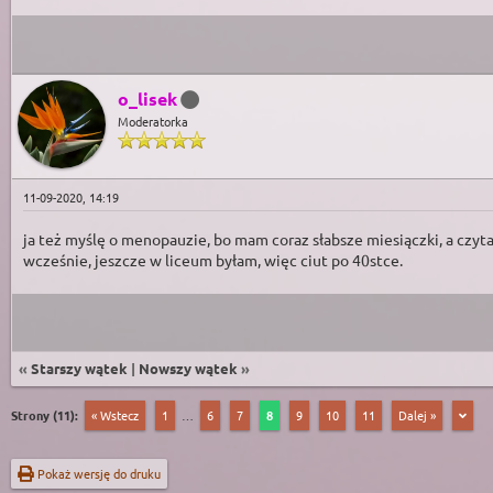
o_lisek
Moderatorka
11-09-2020, 14:19
ja też myślę o menopauzie, bo mam coraz słabsze miesiączki, a czyta
wcześnie, jeszcze w liceum byłam, więc ciut po 40stce.
«
Starszy wątek
|
Nowszy wątek
»
Strony (11):
« Wstecz
1
…
6
7
8
9
10
11
Dalej »
Pokaż wersję do druku