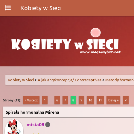
Kobiety w Sieci
Kobiety w Sieci
A jak antykoncepcja/ Contraceptives
Metody hormon
Strony (11):
« Wstecz
1
…
6
7
8
9
10
11
Dalej »
Spirala hormonalna Mirena
misia08