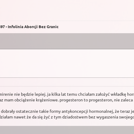
7 - Infolinia Aborcji Bez Granic
 i na mirenie nie będzie lepiej. ja kilka lat temu chciałam założyć wkład
az mam obciążenie krążeniowe. progesteron to progesteron, nie zaleca
dobrały ostatecznie takie formy antykoncepcji hormonalnej, że teraz je
działam nawet że da się żyć z tym dziadostwem bez wygaszenia swojego 