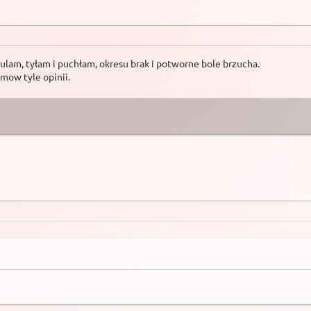
ulam, tyłam i puchłam, okresu brak i potworne bole brzucha.
mow tyle opinii.