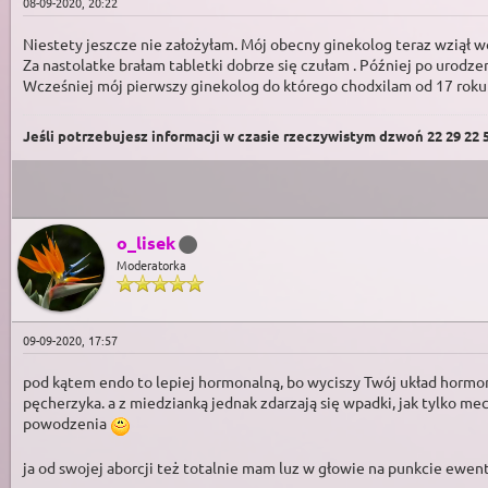
08-09-2020, 20:22
Niestety jeszcze nie założyłam. Mój obecny ginekolog teraz wziął wo
Za nastolatke brałam tabletki dobrze się czułam . Później po urodze
Wcześniej mój pierwszy ginekolog do którego chodxilam od 17 roku ż
Jeśli potrzebujesz informacji w czasie rzeczywistym dzwoń 22 29 22 59
o_lisek
Moderatorka
09-09-2020, 17:57
pod kątem endo to lepiej hormonalną, bo wyciszy Twój układ hormo
pęcherzyka. a z miedzianką jednak zdarzają się wpadki, jak tylko me
powodzenia
ja od swojej aborcji też totalnie mam luz w głowie na punkcie ewen