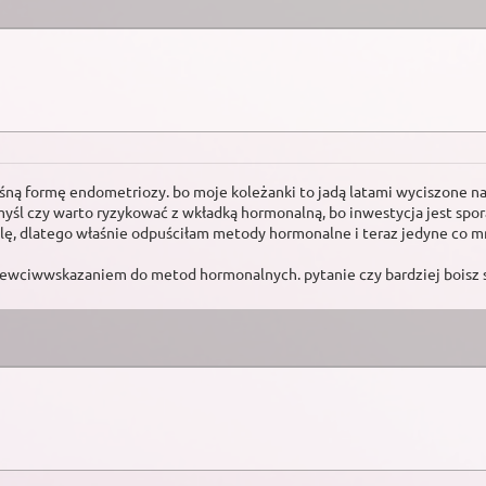
śną formę endometriozy. bo moje koleżanki to jadą latami wyciszone na
 czy warto ryzykować z wkładką hormonalną, bo inwestycja jest spora,
ślę, dlatego właśnie odpuściłam metody hormonalne i teraz jedyne co mnie
przewciwwskazaniem do metod hormonalnych. pytanie czy bardziej boisz s