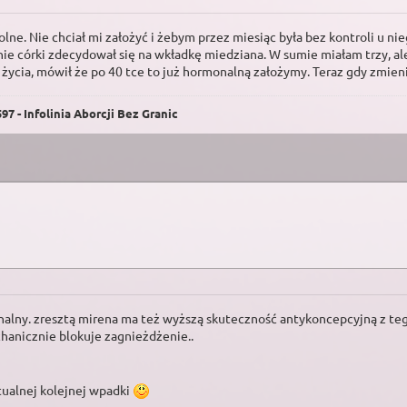
lne. Nie chciał mi założyć i żebym przez miesiąc była bez kontroli u n
nie córki zdecydował się na wkładkę miedziana. W sumie miałam trzy, ale
ycia, mówił że po 40 tce to już hormonalną założymy. Teraz gdy zmienił
7 - Infolinia Aborcji Bez Granic
nalny. zresztą mirena ma też wyższą skuteczność antykoncepcyjną z te
chanicznie blokuje zagnieżdżenie..
tualnej kolejnej wpadki