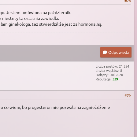
#78
iego. Jestem umówiona na październik.
 niestety ta ostatnia zawiodła.
am ginekologa, też stwierdził że jest za hormonalną.
Odpowiedz
Liczba postów: 21,554
Liczba wątków: 8
Dołączył: Jul 2020
Reputacja:
339
#79
go co wiem, bo progesteron nie pozwala na zagnieżdżenie