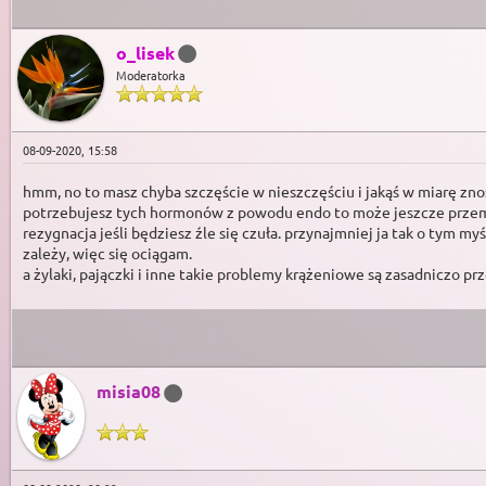
o_lisek
Moderatorka
08-09-2020, 15:58
hmm, no to masz chyba szczęście w nieszczęściu i jakąś w miarę zno
potrzebujesz tych hormonów z powodu endo to może jeszcze przemyśl
rezygnacja jeśli będziesz źle się czuła. przynajmniej ja tak o tym my
zależy, więc się ociągam.
a żylaki, pajączki i inne takie problemy krążeniowe są zasadniczo 
misia08