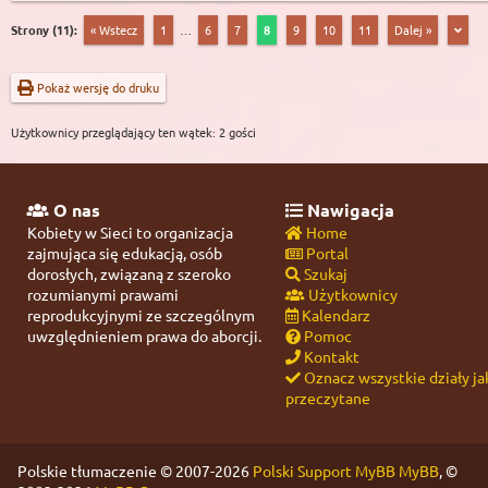
Strony (11):
« Wstecz
1
…
6
7
8
9
10
11
Dalej »
Pokaż wersję do druku
Użytkownicy przeglądający ten wątek: 2 gości
O nas
Nawigacja
Kobiety w Sieci to organizacja
Home
zajmująca się edukacją, osób
Portal
dorosłych, związaną z szeroko
Szukaj
rozumianymi prawami
Użytkownicy
reprodukcyjnymi ze szczególnym
Kalendarz
uwzględnieniem prawa do aborcji.
Pomoc
Kontakt
Oznacz wszystkie działy ja
przeczytane
Polskie tłumaczenie © 2007-2026
Polski Support MyBB
MyBB
, ©