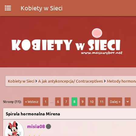
Kobiety w Sieci
Kobiety w Sieci
A jak antykoncepcja/ Contraceptives
Metody hormon
Strony (11):
« Wstecz
1
…
6
7
8
9
10
11
Dalej »
Spirala hormonalna Mirena
misia08