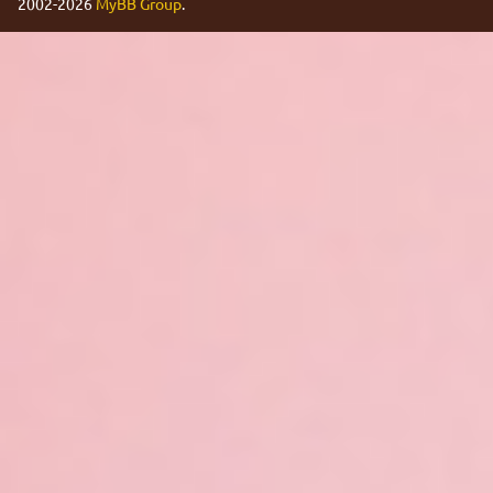
2002-2026
MyBB Group
.