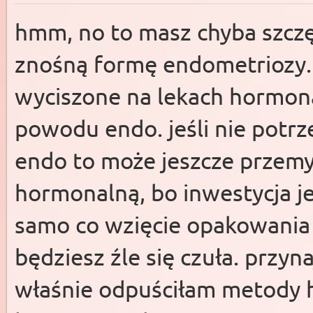
hmm, no to masz chyba szczęś
znośną formę endometriozy. 
wyciszone na lekach hormonal
powodu endo. jeśli nie pot
endo to może jeszcze przemy
hormonalną, bo inwestycja je
samo co wzięcie opakowania t
będziesz źle się czuła. przyn
właśnie odpuściłam metody h