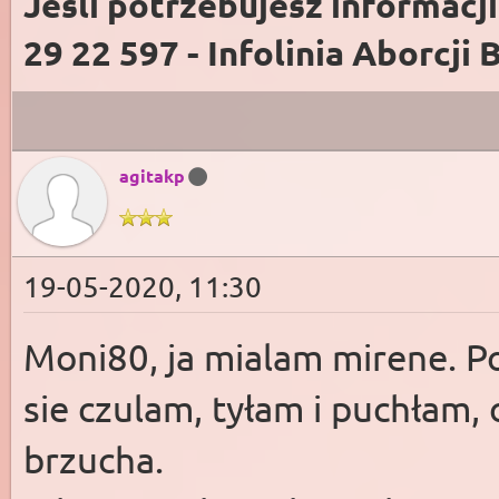
Jeśli potrzebujesz informacj
29 22 597 - Infolinia Aborcji 
agitakp
19-05-2020, 11:30
Moni80, ja mialam mirene. P
sie czulam, tyłam i puchłam,
brzucha.