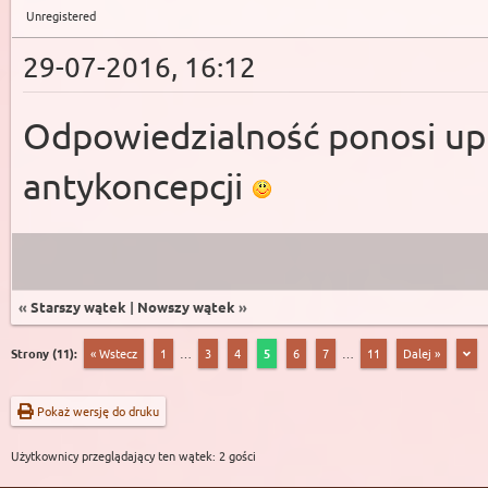
Unregistered
29-07-2016, 16:12
Odpowiedzialność ponosi up
antykoncepcji
«
Starszy wątek
|
Nowszy wątek
»
Strony (11):
« Wstecz
1
…
3
4
5
6
7
…
11
Dalej »
Pokaż wersję do druku
Użytkownicy przeglądający ten wątek: 2 gości