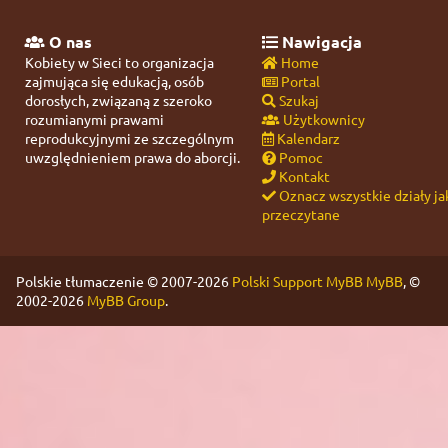
O nas
Nawigacja
Kobiety w Sieci to organizacja
Home
zajmująca się edukacją, osób
Portal
dorosłych, związaną z szeroko
Szukaj
rozumianymi prawami
Użytkownicy
reprodukcyjnymi ze szczególnym
Kalendarz
uwzględnieniem prawa do aborcji.
Pomoc
Kontakt
Oznacz wszystkie działy ja
przeczytane
Polskie tłumaczenie © 2007-2026
Polski Support MyBB
MyBB
, ©
2002-2026
MyBB Group
.