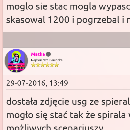
moglo sie stac mogla wypasc 
skasowal 1200 i pogrzebal i n
Matka
Najświętsza Panienka
29-07-2016, 13:49
dostała zdjęcie usg ze spiera
mogło się stać tak że spirala
możliwych scenariuszy