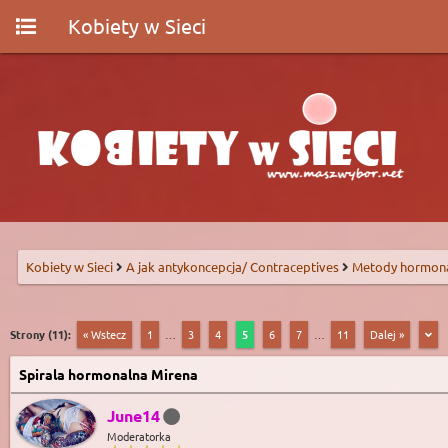
Kobiety w Sieci
Kobiety w Sieci
A jak antykoncepcja/ Contraceptives
Metody hormon
Strony (11):
« Wstecz
1
…
3
4
5
6
7
…
11
Dalej »
Spirala hormonalna Mirena
June14
Moderatorka